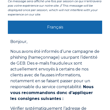
Ce message sera affiché une fois par session ce qui n’entravera
pas votre expérience sur notre site. // This message will be
displayed once per session, which will not interfere with your
experience on our site.
Labels et agréments
Français
Avertissements
Bonjour,
Mode d'emploi
Nous avons été informés d’une campagne de
• Dégraisser avec un solvant (de type alcool par
exemple) puis sécher les deux parties à assembler.
phishing (hameçonnage) usurpant l’identité
de GEB. Des e-mails frauduleux sont
Raccords filetés:
actuellement envoyés à certains de nos
• Enduire sans excès la partie mâle en lissant dans le
sens des filets, enduire légèrement la partie femelle.
clients avec de fausses informations,
Assembler et serrer normalement (environ 30 N.m).
notamment en se faisant passer pour un
responsable du service comptabilité.
Nous
Joints de bride:
Documentations à télécharger
• Enduire les brides et serrer. Un joint papier enduit sur
vous recommandons donc d’appliquer
les deux faces peut également être utilisé si le jeu est
les consignes suivantes :
Fiche technique
trop important.
• Si une plus grande fluidité est nécessaire, il suffit
Vérifier systématiquement l’adresse de