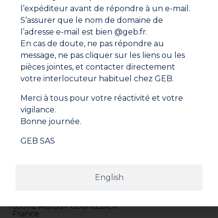
d’ajouter un peu d’eau et de mélanger.
Fiche de données de sécurité
l’expéditeur avant de répondre à un e-mail.
• Le produit frais se nettoie à l’eau tiède.
S’assurer que le nom de domaine de
l’adresse e-mail est bien @geb.fr.
En cas de doute, ne pas répondre au
message, ne pas cliquer sur les liens ou les
pièces jointes, et contacter directement
votre interlocuteur habituel chez GEB.
Merci à tous pour votre réactivité et votre
vigilance.
Bonne journée.
GEB SAS
Adresse
GEB SAS
English
ZI Paris Nord 2
282 avenue du Bois de la Pie
CS 62062
95972 ROISSY CDG CEDEX
France