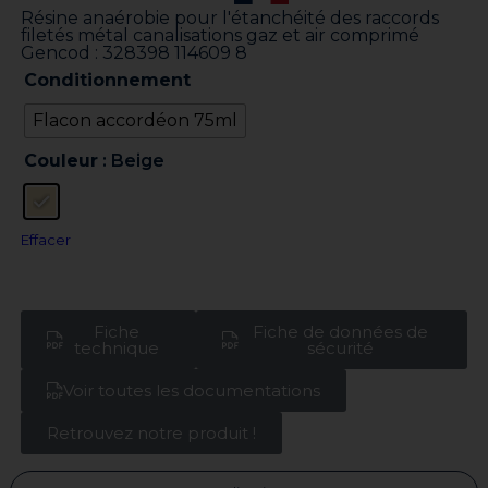
Résine anaérobie pour l'étanchéité des raccords
filetés métal canalisations gaz et air comprimé
Gencod : 328398 114609 8
Conditionnement
Flacon accordéon 75ml
Couleur
: Beige
Effacer
Fiche
Fiche de données de
technique
sécurité
Voir toutes les documentations
Retrouvez notre produit !