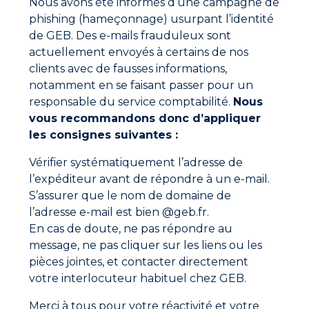
Nous avons été informés d’une campagne de
et séchés.
Déposer le produit sur toute la circonférence
phishing (hameçonnage) usurpant l’identité
des 4 premiers filets mâles (au minimum).
de GEB. Des e-mails frauduleux sont
Lisser avec l’embout applicateur ou au doigt.
actuellement envoyés à certains de nos
Assembler et serrer.
clients avec de fausses informations,
Ne pas repositionner.
notamment en se faisant passer pour un
responsable du service comptabilité.
Nous
Documentations à télécharger
vous recommandons donc d’appliquer
les consignes suivantes :
Fiche technique
Fiche de données de sécurité
Vérifier systématiquement l’adresse de
l’expéditeur avant de répondre à un e-mail.
Fiche agrément gaz
S’assurer que le nom de domaine de
l’adresse e-mail est bien @geb.fr.
En cas de doute, ne pas répondre au
Vidéo de présentation
message, ne pas cliquer sur les liens ou les
pièces jointes, et contacter directement
votre interlocuteur habituel chez GEB.
Merci à tous pour votre réactivité et votre