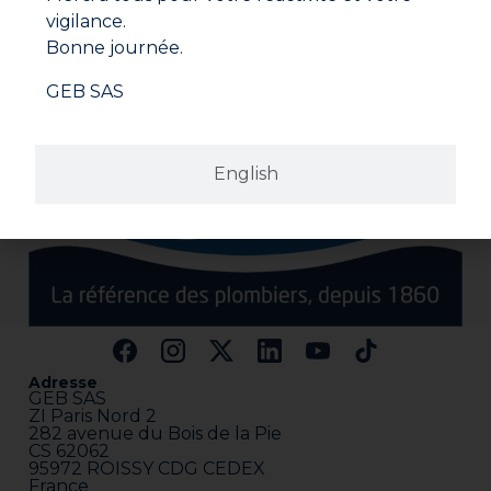
vigilance.
Bonne journée.
GEB SAS
English
Adresse
GEB SAS
ZI Paris Nord 2
282 avenue du Bois de la Pie
CS 62062
95972 ROISSY CDG CEDEX
France