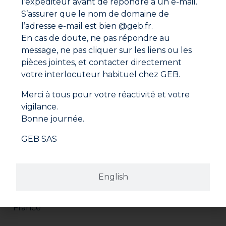
l’expéditeur avant de répondre à un e-mail.
fondre
S’assurer que le nom de domaine de
Cesser de déposer du métal d’apport dès qu’un
l’adresse e-mail est bien @geb.fr.
anneau se forme à la base du raccord
En cas de doute, ne pas répondre au
Laisser refroidir et éliminer les résidus avec un
chiffon humide
message, ne pas cliquer sur les liens ou les
pièces jointes, et contacter directement
votre interlocuteur habituel chez GEB.
Merci à tous pour votre réactivité et votre
vigilance.
Bonne journée.
GEB SAS
Adresse
GEB SAS
ZI Paris Nord 2
English
282 avenue du Bois de la Pie
CS 62062
95972 ROISSY CDG CEDEX
France