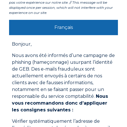
pas votre expérience sur notre site. // This message will be
displayed once per session, which will not interfere with your
Labels et agréments
experience on our site.
Français
Avertissements
Mode d'emploi
Bonjour,
Nettoyer au préalable les parties à assembler avec
Nous avons été informés d’une campagne de
le tampon de LAINE D’ACIER ou avec le
phishing (hameçonnage) usurpant l’identité
ROULEAUD’ATELIER
de GEB. Des e-mails frauduleux sont
Brasage du cuivre : Il n’est pas nécessaire d’utiliser
de décapant
actuellement envoyés à certains de nos
Brasage des alliages du cuivre (laiton, bronze …) :
clients avec de fausses informations,
utiliser les décapants pour brasage fort de chez GEB
notamment en se faisant passer pour un
Documentations à télécharger
Enduire les parties à assembler de DECAPANT
responsable du service comptabilité.
Nous
POUR BRASURE avec le PINCEAU DECAPANT dans
vous recommandons donc d’appliquer
le cas du brasage des alliages du cuivre et enduire
Fiche technique
les consignes suivantes :
également la pointe de la baguette
Emboîter et chauffer en balayant la flamme
Vérifier systématiquement l’adresse de
Fiche de données de sécurité
Appliquer immédiatement la baguette et laisser