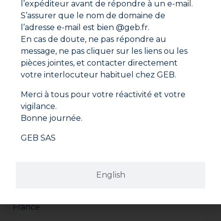
l’expéditeur avant de répondre à un e-mail.
S’assurer que le nom de domaine de
l’adresse e-mail est bien @geb.fr.
En cas de doute, ne pas répondre au
message, ne pas cliquer sur les liens ou les
pièces jointes, et contacter directement
votre interlocuteur habituel chez GEB.
Merci à tous pour votre réactivité et votre
vigilance.
Bonne journée.
GEB SAS
Adresse
GEB SAS
English
ZI Paris Nord 2
282 avenue du Bois de la Pie
CS 62062
95972 ROISSY CDG CEDEX
France