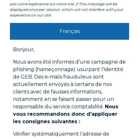
pas votre expérience sur notre site. // This message will be
displayed once per session, which will not interfere with your
Labels et agréments
experience on our site.
Français
Avertissements
Bonjour,
Mode d'emploi
Nettoyer les parties à souder avec de la laine d’acier.
Nous avons été informés d’une campagne de
Etaler l’AG-FLUX de façon uniforme.
phishing (hameçonnage) usurpant l’identité
Positionner les pièces puis chauffer jusqu’à fusion du
de GEB. Des e-mails frauduleux sont
flux.
actuellement envoyés à certains de nos
Dès que le flux est fluide, approcher sur la soudure
clients avec de fausses informations,
une baguette cuivre/phosphore ou laiton enrobé
notamment en se faisant passer pour un
qui aura été préalablement enduite de flux.
Documentations à télécharger
responsable du service comptabilité.
Nous
Arrêter de chauffer et laisser refroidir.
vous recommandons donc d’appliquer
Essuyer l’excès de flux avec un chiffon humide.
les consignes suivantes :
Fiche technique
Vérifier systématiquement l’adresse de
Fiche de données de sécurité