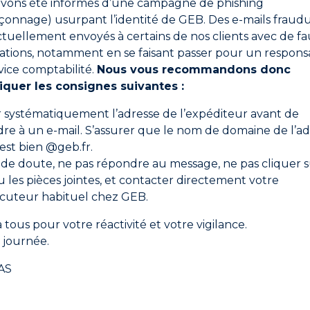
vons été informés d’une campagne de phishing
 de volets. • Rebouchage de fissures en intérieur.
onnage) usurpant l’identité de GEB. Des e-mails fraud
ts en intérieur (enduit, ciment, plâtre, bois, polystyrè
ctuellement envoyés à certains de nos clients avec de fa
ations, notamment en se faisant passer pour un respons
vice comptabilité.
Nous vous recommandons donc
iquer les consignes suivantes :
er systématiquement l’adresse de l’expéditeur avant de
graissés.
re à un e-mail. S’assurer que le nom de domaine de l’ad
s en prenant soin de serrer le mastic sur les rives du joint.
 est bien @geb.fr.
patule afin d’obtenir une bonne finition esthétique du joint.
 de doute, ne pas répondre au message, ne pas cliquer s
d’au moins 5 mm et de ne pas dépasser 25 mm. Pour les largeu
ou les pièces jointes, et contacter directement votre
ocuteur habituel chez GEB.
ter la règle consistant à avoir une profondeur égale à la mo
 place un fond de joint.
 tous pour votre réactivité et votre vigilance.
faces.
journée.
er
e), il est recommandé d’avoir une surface de contact d’au moi
AS
Fiche de données de sécurité