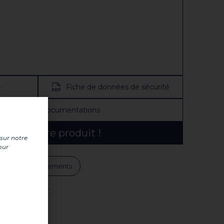
e
Fiche de données de sécurité
ir toutes les documentations
ouvez notre produit !
 sur notre
our
ts
Avertissements
en intérieur.