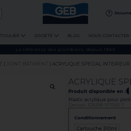
Docume
TICULIER
SOCIÉTÉ
BLOG
NOUS CONTACTER
La référence des plombiers, depuis 1860
É
|
JOINT BÂTIMENT​
| ACRYLIQUE SPECIAL INTERIEUR
ACRYLIQUE SP
Produit disponible en :
Mastic acrylique pour join
Gencod : 328398 107060 7
Conditionnement
Cartouche 310ml