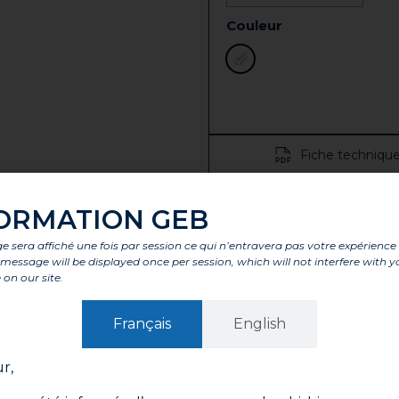
Couleur
Fiche techniqu
Vo
ORMATION GEB
Retr
 sera affiché une fois par session ce qui n’entravera pas votre expérience
is message will be displayed once per session, which will not interfere with y
 on our site.
tages
Caractéristiques
Composants
Labels et agrémen
Français
English
 de résine acrylique en émulsion pour les applications 
es en intérieur.
r,
inthes.