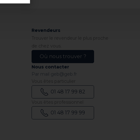
Revendeurs
Trouver le revendeur le plus proche
de chez vous.
Où nous trouver ?
Nous contacter
Par mail
geb@geb.fr
Vous êtes particulier
01 48 17 99 82
Vous êtes professionnel
01 48 17 99 99