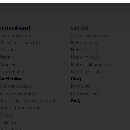
Professionnel
Société
Eco-conception
Qui sommes nous ?
Plomberie – Sanitaire
Notre groupe
Chauffage
Notre histoire
Piscine
Notre marque
Bâtiment
Notre politique RSE
Maintenance
Documentation
Particulier
Blog
Eco-conception
Particulier
Joint d’étanchéité
Professionnel
Etanchéité raccord plomberie
FAQ
Produit pour soudure
Collage
Isolation
Réparation