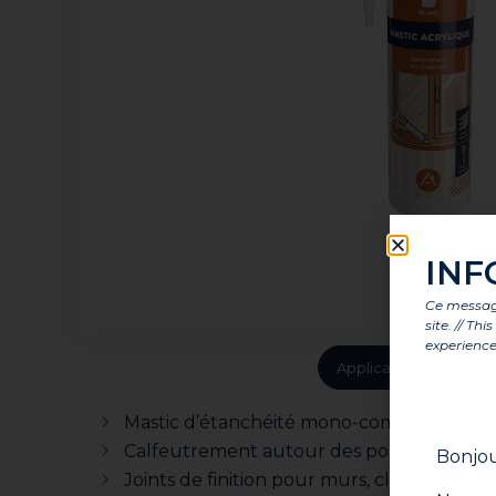
INF
Ce message
site. // Th
experience
Application
Avan
Mastic d’étanchéité mono-composant à base
Calfeutrement autour des portes et fenêtr
Bonjou
Joints de finition pour murs, cloisons et pl