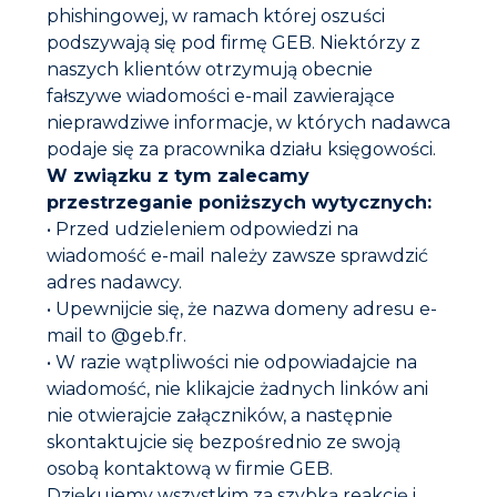
phishingowej, w ramach której oszuści
podszywają się pod firmę GEB. Niektórzy z
naszych klientów otrzymują obecnie
Etykiety i certyfikaty
fałszywe wiadomości e-mail zawierające
nieprawdziwe informacje, w których nadawca
podaje się za pracownika działu księgowości.
Ostrzeżenia
W związku z tym zalecamy
przestrzeganie poniższych wytycznych:
Instrukcja obsługi
• Przed udzieleniem odpowiedzi na
Przygotowanie :
wiadomość e-mail należy zawsze sprawdzić
• Podłoża muszą być czyste i odtłuszczone (w
zależności od powierzchni, np. alkoholem lub
adres nadawcy.
acetonem).
• Upewnijcie się, że nazwa domeny adresu e-
• Dla zastosowań zanurzeniowych, usunąć osad
mail to @geb.fr.
wapienny i glony z podłoża.
• W razie wątpliwości nie odpowiadajcie na
Instrukcje
:• Tworzenie połączenia :
wiadomość, nie klikajcie żadnych linków ani
Dokumentacja do pobrania
nie otwierajcie załączników, a następnie
➢ W przypadku zbyt głębokich połączeń należy
ograniczyć głębokość za pomocą pianki komórkowej.
skontaktujcie się bezpośrednio ze swoją
Karta techniczna
➢ Utnij końcówkę dyszy do średnicy nieco mniejszej niż
osobą kontaktową w firmie GEB.
średnica złącza.
Dziękujemy wszystkim za szybką reakcję i