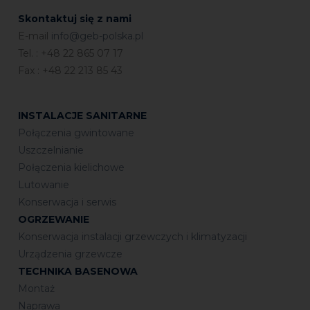
powierzchnie przeznaczone do sklejenia poza wodą, a
następnie połączyć je, naciskając mocno pod wodą.
Skontaktuj się z nami
➢ W przypadku łączenia lub uszczelniania należy
E-mail
info@geb-polska.pl
spoinę natychmiast wygładzić nadając jej pożądany
Tel. : +48 22 865 07 17
ostateczny kształt.
Fax : +48 22 213 85 43
➢ W przypadku klejenia, jeśli to możliwe, pokryć
powierzchnie przeznaczone do sklejenia poza wodą, a
następnie połączyć je, naciskając mocno pod wodą.
INSTALACJE SANITARNE
Czyszczenie materiału :
Połączenia gwintowane
Nadmiar świeżej nieutwardzonej mastyki można
usunąć za pomocą rozpuszczalnika typu acetonowego.
Uszczelnianie
W zanurzeniu wystarczy zwykła ściereczka.
Połączenia kielichowe
Lutowanie
Konserwacja i serwis
OGRZEWANIE
Konserwacja instalacji grzewczych i klimatyzacji
Urządzenia grzewcze
TECHNIKA BASENOWA
Montaż
Naprawa