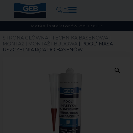
Marka instalatorów od 1860 r
STRONA GŁÓWNA
|
TECHNIKA BASENOWA
|
MONTAŻ
|
MONTAŻ I BUDOWA
| POOL* MASA
USZCZELNIAJĄCA DO BASENÓW