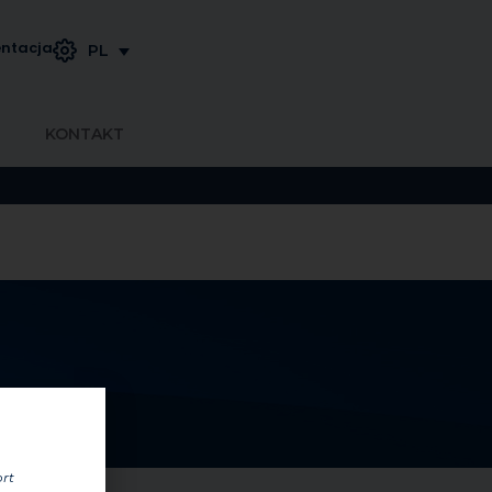
ntacja
PL
KONTAKT
ort