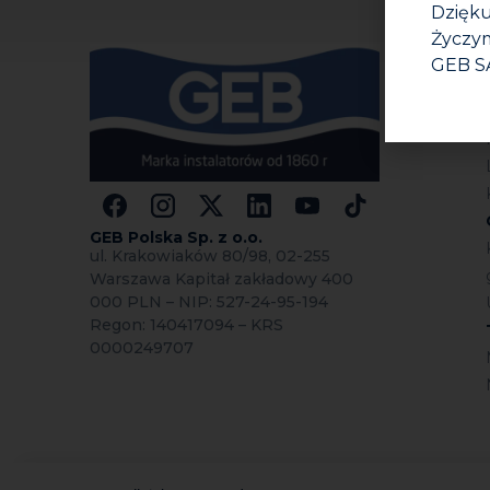
Dzięku
Życzym
GEB S
GEB Polska Sp.
z o.o.
ul. Krakowiaków 80/98, 02-255
Warszawa Kapitał zakładowy 400
000 PLN – NIP: 527-24-95-194
Regon: 140417094 – KRS
0000249707