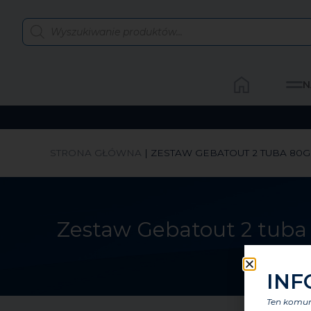
N
STRONA GŁÓWNA
|
ZESTAW GEBATOUT 2 TUBA 80G
Zestaw Gebatout 2 tuba
INF
Ten komuni