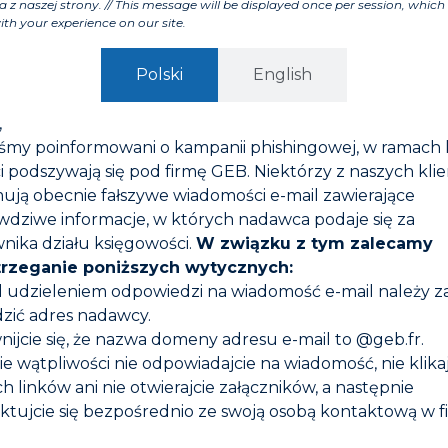
a z naszej strony. // This message will be displayed once per session, which 
ith your experience on our site.
Polski
English
,
iśmy poinformowani o kampanii phishingowej, w ramach 
i podszywają się pod firmę GEB. Niektórzy z naszych kli
ują obecnie fałszywe wiadomości e-mail zawierające
wdziwe informacje, w których nadawca podaje się za
nika działu księgowości.
W związku z tym zalecamy
trzeganie poniższych wytycznych:
d udzieleniem odpowiedzi na wiadomość e-mail należy 
zić adres nadawcy.
nijcie się, że nazwa domeny adresu e-mail to @geb.fr.
0 PRODUKT DO
GEBATOUT 2
DSZLAMIANIA
zie wątpliwości nie odpowiadajcie na wiadomość, nie klika
h linków ani nie otwierajcie załączników, a następnie
ktujcie się bezpośrednio ze swoją osobą kontaktową w f