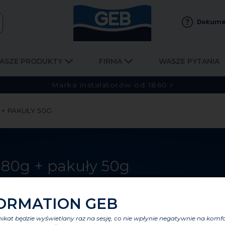
Dokume
ASZE PRODUKTY
FIRMA
WASZE PYTANIA
Marka instalatorów od 1860 r
 + PAKUŁY 50G
 80g + pakuły 50g
ORMATION GEB
kat będzie wyświetlany raz na sesję, co nie wpłynie negatywnie na komf