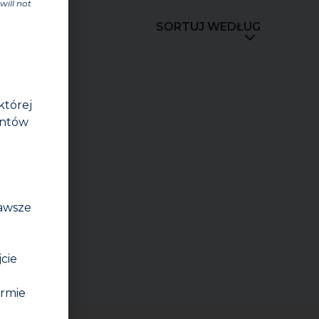
will not
SORTUJ WEDŁUG
której
entów
zawsze
jcie
irmie