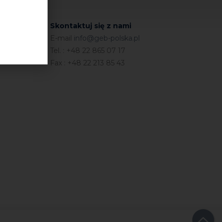
Skontaktuj się z nami
E-mail
info@geb-polska.pl
Tel. : +48 22 865 07 17
Fax : +48 22 213 85 43