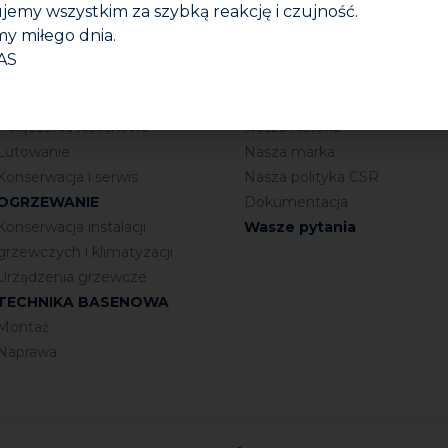
jemy wszystkim za szybką reakcję i czujność.
y miłego dnia.
INSTALACJE SANITARNE
Firma
AS
Połączenia gwintowane
Kim jesteśmy?
Uszczelnianie
Nasza grupa
Połączenia kielichowe
Nasza historia
Lutowanie
Nasza marka
Konserwacja i serwis
Nasza polityka CSR
OGRZEWANIE
Dokumentacja
Konserwacja instalacji
Wasze pytania
grzewczych i klimatyzacji
Urządzenia grzewcze
TECHNIKA BASENOWA
Montaż
Naprawa