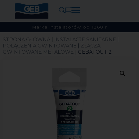
Marka instalatorów od 1860 r
STRONA GŁÓWNA
|
INSTALACJE SANITARNE
|
POŁĄCZENIA GWINTOWANE
|
ZŁĄCZA
GWINTOWANE METALOWE
| GEBATOUT 2