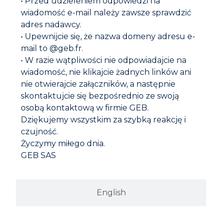
• Przed udzieleniem odpowiedzi na
wiadomość e-mail należy zawsze sprawdzić
Połączenia muszą być czyste, suche i odtłuszczone.
adres nadawcy.
Opcjonalnie można użyć brzeszczotu, aby naciąć
• Upewnijcie się, że nazwa domeny adresu e-
gwint i tym samym zapewnić lepszą przyczepność
pakuł.
mail to @geb.fr.
Instrukcje :
• W razie wątpliwości nie odpowiadajcie na
wiadomość, nie klikajcie żadnych linków ani
Dokumentacja do pobrania
Posmarować gwint zewnętrzny.
nie otwierajcie załączników, a następnie
Zależnie od zastosowania owinąć lub nie przędziwo
skontaktujcie się bezpośrednio ze swoją
dookoła w kierunku skręcania i wygładzić palcem,
Karta techniczna
osobą kontaktową w firmie GEB.
aby lepiej pokryć powierzchnię produktem.
Dziękujemy wszystkim za szybką reakcję i
Nałożyć drugą warstwę GEBATOUT 2 na pakuły.
Karta bezpieczeństwa
czujność.
Złożyć i mocno skręcić połączenie.
Certyfikat dopuszczenia do stosowania w
Życzymy miłego dnia.
Zużycie :
wodzie pitnej
GEB SAS
Zależnie od luzu między gwintami.
Oczyszczanie materiału :
Film prezentacyjny
Oczyszczać przy użyciu octanu etylu lub
English
rozpuszczalnika ketonowego.
Rada :