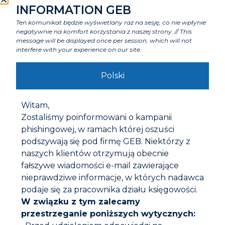
INFORMATION GEB
Zastosowanie
Ten komunikat będzie wyświetlany raz na sesję, co nie wpłynie
negatywnie na komfort korzystania z naszej strony. // This
message will be displayed once per session, which will not
Zalety
interfere with your experience on our site.
Polski
Cechy charakterystyczne
Witam,
Komponenty
Zostaliśmy poinformowani o kampanii
phishingowej, w ramach której oszuści
podszywają się pod firmę GEB. Niektórzy z
Etykiety i certyfikaty
naszych klientów otrzymują obecnie
fałszywe wiadomości e-mail zawierające
nieprawdziwe informacje, w których nadawca
Ostrzeżenia
podaje się za pracownika działu księgowości.
W związku z tym zalecamy
Instrukcja obsługi
przestrzeganie poniższych wytycznych:
Przygotowanie :