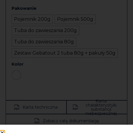
Pakowanie
Pojemnik 200g
Pojemnik 500g
Tuba do zawieszania 200g
Tuba do zawieszania 80g
Zestaw Gebatout 2 tuba 80g + pakuły 50g
Kolor
Karta
charakterystyki
Karta techniczna
substancji
niebezpiecznej
Zobacz całą dokumentację