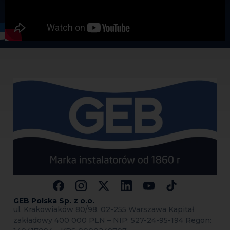
Zależnie od luzu i od stanu gwintu użyć więcej
przędziwa i mocniej ścisnąć.
GEB Polska Sp.
z o.o.
ul. Krakowiaków 80/98, 02-255 Warszawa Kapitał
zakładowy 400 000 PLN – NIP: 527-24-95-194 Regon: