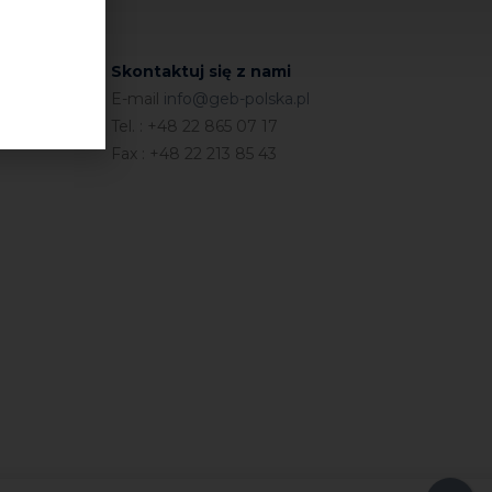
Skontaktuj się z nami
E-mail
info@geb-polska.pl
Tel. : +48 22 865 07 17
Fax : +48 22 213 85 43