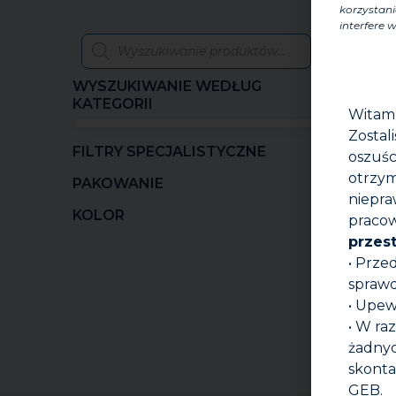
korzystani
interfere w
WYSZUKIWANIE WEDŁUG
KATEGORII
Witam
Zostal
FILTRY SPECJALISTYCZNE
oszuśc
otrzym
PAKOWANIE
niepra
KOLOR
pracow
przes
• Prze
sprawd
• Upew
G3
O
• W ra
żadnyc
skonta
GEB.