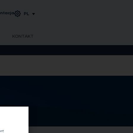
ntacja
PL
KONTAKT
ort