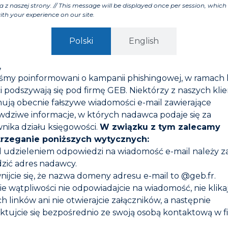
a z naszej strony. // This message will be displayed once per session, which 
ith your experience on our site.
Polski
English
,
iśmy poinformowani o kampanii phishingowej, w ramach 
i podszywają się pod firmę GEB. Niektórzy z naszych kli
ują obecnie fałszywe wiadomości e-mail zawierające
wdziwe informacje, w których nadawca podaje się za
nika działu księgowości.
W związku z tym zalecamy
trzeganie poniższych wytycznych:
d udzieleniem odpowiedzi na wiadomość e-mail należy 
zić adres nadawcy.
nijcie się, że nazwa domeny adresu e-mail to @geb.fr.
0 PRODUKT DO
POOL* MASA
DSZLAMIANIA
USZCZELNIAJĄCA DO
zie wątpliwości nie odpowiadajcie na wiadomość, nie klika
BASENÓW
h linków ani nie otwierajcie załączników, a następnie
ktujcie się bezpośrednio ze swoją osobą kontaktową w f