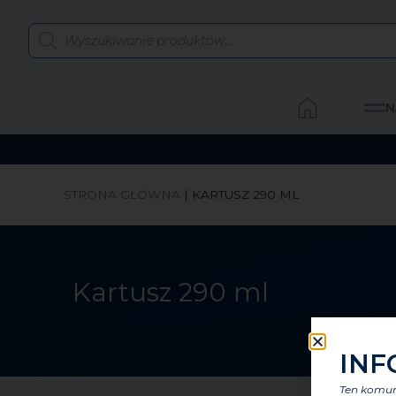
N
STRONA GŁÓWNA
|
KARTUSZ 290 ML
Kartusz 290 ml
INF
Ten komuni