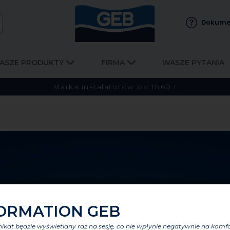
Dokume
ASZE PRODUKTY
FIRMA
WASZE PYTANIA
Marka instalatorów od 1860 r
ORMATION GEB
kat będzie wyświetlany raz na sesję, co nie wpłynie negatywnie na komf