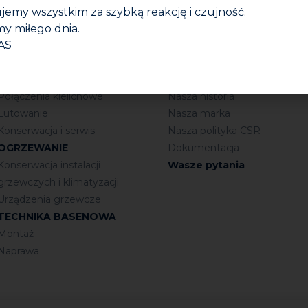
jemy wszystkim za szybką reakcję i czujność.
y miłego dnia.
INSTALACJE SANITARNE
Firma
AS
Połączenia gwintowane
Kim jesteśmy?
Uszczelnianie
Nasza grupa
Połączenia kielichowe
Nasza historia
Lutowanie
Nasza marka
Konserwacja i serwis
Nasza polityka CSR
OGRZEWANIE
Dokumentacja
Konserwacja instalacji
Wasze pytania
grzewczych i klimatyzacji
Urządzenia grzewcze
TECHNIKA BASENOWA
Montaż
Naprawa