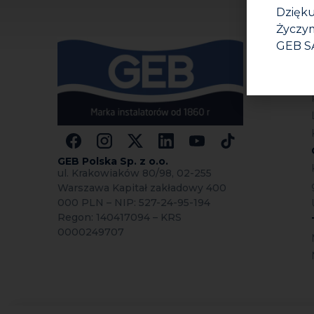
Dzięku
Życzym
GEB S
GEB Polska Sp.
z o.o.
ul. Krakowiaków 80/98, 02-255
Warszawa Kapitał zakładowy 400
000 PLN – NIP: 527-24-95-194
Regon: 140417094 – KRS
0000249707