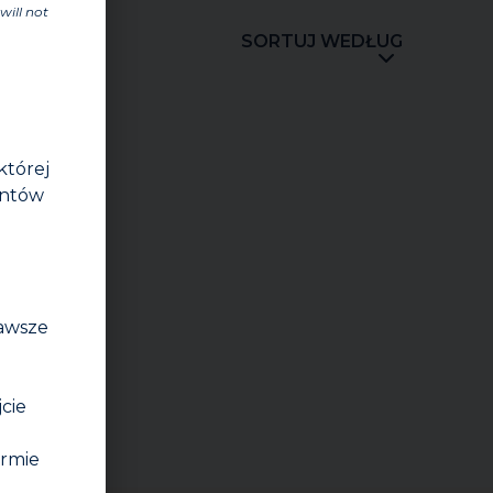
will not
SORTUJ WEDŁUG
której
entów
zawsze
jcie
irmie