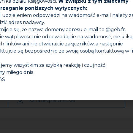
nika działu księgowości.
W związku z tym zalecamy
trzeganie poniższych wytycznych:
d udzieleniem odpowiedzi na wiadomość e-mail należy 
zić adres nadawcy.
nijcie się, że nazwa domeny adresu e-mail to @geb.fr.
zie wątpliwości nie odpowiadajcie na wiadomość, nie klika
h linków ani nie otwierajcie załączników, a następnie
ktujcie się bezpośrednio ze swoją osobą kontaktową w f
 korek.
na WC).
jemy wszystkim za szybką reakcję i czujność.
y miłego dnia.
c.
AS
Karta bezpieczeństwa