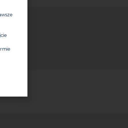
zawsze
jcie
irmie