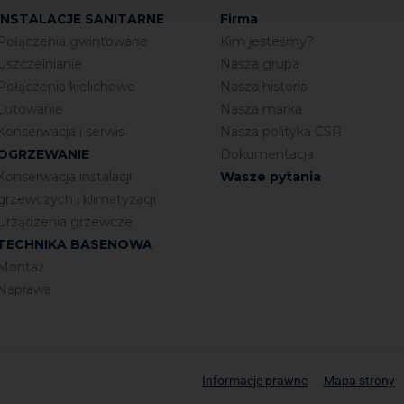
INSTALACJE SANITARNE
Firma
Połączenia gwintowane
Kim jesteśmy?
Uszczelnianie
Nasza grupa
Połączenia kielichowe
Nasza historia
Lutowanie
Nasza marka
Konserwacja i serwis
Nasza polityka CSR
OGRZEWANIE
Dokumentacja
Konserwacja instalacji
Wasze pytania
grzewczych i klimatyzacji
Urządzenia grzewcze
TECHNIKA BASENOWA
Montaż
Naprawa
Informacje prawne
Mapa strony