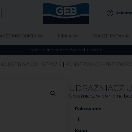
Dokume
ASZE PRODUKTY
FIRMA
WASZE PYTANIA
Marka instalatorów od 1860 r
|
KONSERWACJA I SERWIS
|
KONSERWACJA PRZYBORÓW
UDRAŻNIACZ U
Udrażniacz w płynie na baz
Pakowanie
1L
Kolor