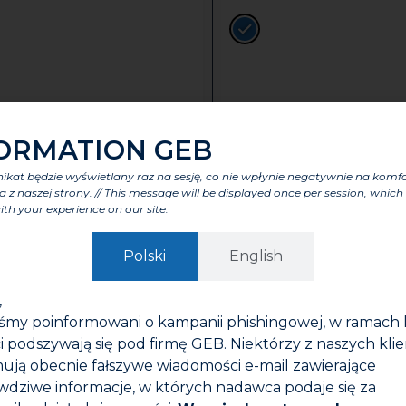
Karta techniczn
ORMATION GEB
kat będzie wyświetlany raz na sesję, co nie wpłynie negatywnie na komf
a z naszej strony. // This message will be displayed once per session, which 
ith your experience on our site.
ty
Cechy charakterystyczne
Komponenty
Etykiety i cer
Polski
English
owego . Produkt o niezwykle silnym działaniu : usuw
,
iśmy poinformowani o kampanii phishingowej, w ramach 
i podszywają się pod firmę GEB. Niektórzy z naszych kli
talowych i PCV szarego, polipropylenu, porcelany.
ują obecnie fałszywe wiadomości e-mail zawierające
niczną, niedopałki, papiery, włosy …), wytrącone osady (
wdziwe informacje, w których nadawca podaje się za