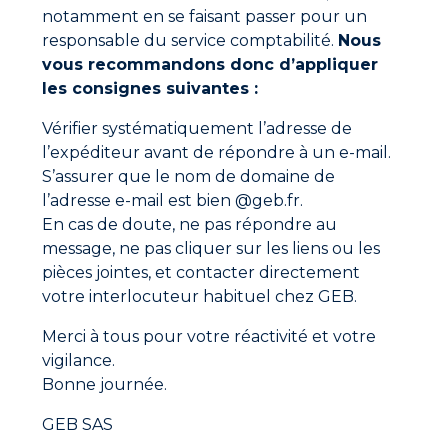
du joint doit être inférieure à la moitié de sa largeur
notamment en se faisant passer pour un
(en non débouchant).
Fiche technique
responsable du service comptabilité.
Nous
Couper l’extrémité de la buse, à un diamètre
vous recommandons donc d’appliquer
légèrement inférieur à celui du joint, puis appliquer
DOP déclaration des performances
le produit.
les consignes suivantes :
Lisser par exemple à l’aide du lisse-joint GEB.
Vérifier systématiquement l’adresse de
Remise en eau de l’appareil sanitaire possible à partir
Vidéo de présentation
l’expéditeur avant de répondre à un e-mail.
de 60 minutes après la pose du joint.
S’assurer que le nom de domaine de
l’adresse e-mail est bien @geb.fr.
En cas de doute, ne pas répondre au
message, ne pas cliquer sur les liens ou les
pièces jointes, et contacter directement
votre interlocuteur habituel chez GEB.
Merci à tous pour votre réactivité et votre
vigilance.
Bonne journée.
GEB SAS