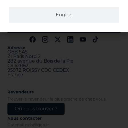
English
Adresse
GEB SAS
ZI Paris Nord 2
282 avenue du Bois de la Pie
CS 62062
95972 ROISSY CDG CEDEX
France
Revendeurs
Trouver le revendeur le plus proche de chez vous.
Où nous trouver ?
Nous contacter
Par mail
geb@geb.fr