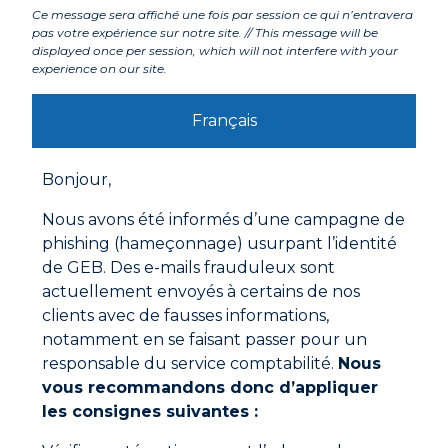
Composants
Ce message sera affiché une fois par session ce qui n’entravera
pas votre expérience sur notre site. // This message will be
displayed once per session, which will not interfere with your
experience on our site.
Labels et agréments
Français
Avertissements
Bonjour,
Mode d'emploi
Nous avons été informés d’une campagne de
Nettoyer avec la Laine d’acier
phishing (hameçonnage) usurpant l’identité
Enduire les deux parties à souder avec de la Pâte à
de GEB. Des e-mails frauduleux sont
souder à l’aide d’un pinceau pour décapant
actuellement envoyés à certains de nos
Les assembler
clients avec de fausses informations,
Chauffer jusqu’à fusion de la pâte
notamment en se faisant passer pour un
Lisser avec un chiffon mouillé, laisser refroidir
responsable du service comptabilité.
Nous
Documentations à télécharger
vous recommandons donc d’appliquer
les consignes suivantes :
Fiche technique