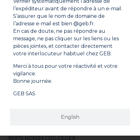
Vérifier systématiquement l’adresse de
l’expéditeur avant de répondre à un e-mail.
Fiche de données de sécurité
S’assurer que le nom de domaine de
l’adresse e-mail est bien @geb.fr.
En cas de doute, ne pas répondre au
message, ne pas cliquer sur les liens ou les
pièces jointes, et contacter directement
votre interlocuteur habituel chez GEB.
Merci à tous pour votre réactivité et votre
vigilance.
Bonne journée.
GEB SAS
Adresse
English
GEB SAS
ZI Paris Nord 2
282 avenue du Bois de la Pie
CS 62062
95972 ROISSY CDG CEDEX