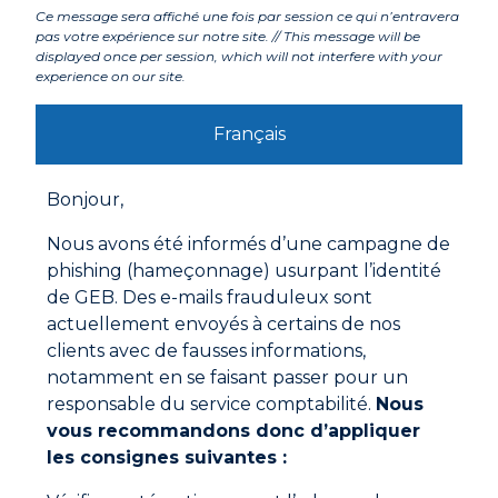
Composants
Ce message sera affiché une fois par session ce qui n’entravera
pas votre expérience sur notre site. // This message will be
displayed once per session, which will not interfere with your
experience on our site.
Labels et agréments
Français
Avertissements
Bonjour,
Mode d'emploi
Nous avons été informés d’une campagne de
Déchirer un morceau de bande à la main et procéder
phishing (hameçonnage) usurpant l’identité
au travail souhaité.
de GEB. Des e-mails frauduleux sont
actuellement envoyés à certains de nos
clients avec de fausses informations,
notamment en se faisant passer pour un
responsable du service comptabilité.
Nous
Documentations à télécharger
vous recommandons donc d’appliquer
les consignes suivantes :
Fiche technique