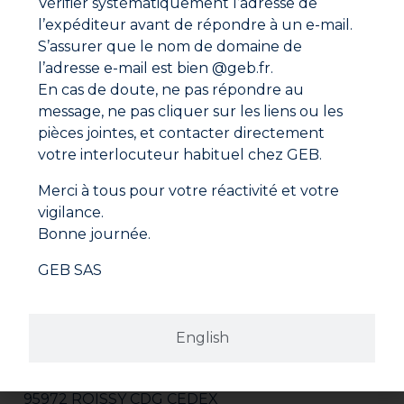
Vérifier systématiquement l’adresse de
l’expéditeur avant de répondre à un e-mail.
Fiche de données de sécurité
S’assurer que le nom de domaine de
l’adresse e-mail est bien @geb.fr.
En cas de doute, ne pas répondre au
message, ne pas cliquer sur les liens ou les
pièces jointes, et contacter directement
votre interlocuteur habituel chez GEB.
Merci à tous pour votre réactivité et votre
vigilance.
Bonne journée.
GEB SAS
Adresse
English
GEB SAS
ZI Paris Nord 2
282 avenue du Bois de la Pie
CS 62062
95972 ROISSY CDG CEDEX