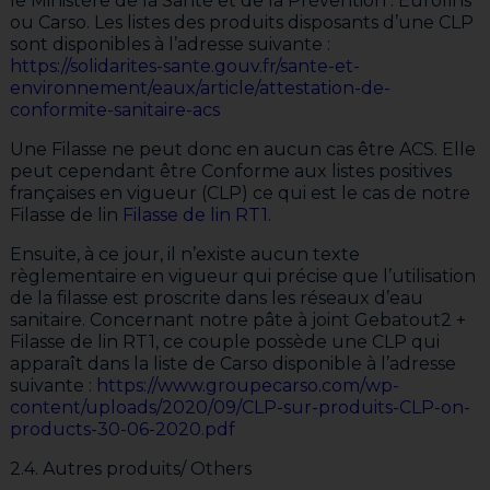
le Ministère de la Santé et de la Prévention : Eurofins
ou Carso. Les listes des produits disposants d’une CLP
sont disponibles à l’adresse suivante :
https://solidarites-sante.gouv.fr/sante-et-
environnement/eaux/article/attestation-de-
conformite-sanitaire-acs
Une Filasse ne peut donc en aucun cas être ACS. Elle
peut cependant être Conforme aux listes positives
françaises en vigueur (CLP) ce qui est le cas de notre
Filasse de lin
Filasse de lin RT1.
Ensuite, à ce jour, il n’existe aucun texte
règlementaire en vigueur qui précise que l’utilisation
de la filasse est proscrite dans les réseaux d’eau
sanitaire. Concernant notre pâte à joint Gebatout2 +
Filasse de lin RT1, ce couple possède une CLP qui
apparaît dans la liste de Carso disponible à l’adresse
suivante :
https://www.groupecarso.com/wp-
content/uploads/2020/09/CLP-sur-produits-CLP-on-
products-30-06-2020.pdf
2.4. Autres produits/ Others