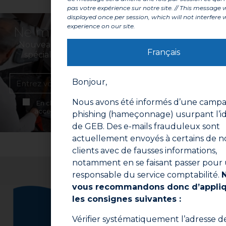
pas votre expérience sur notre site. // This message w
displayed once per session, which will not interfere 
experience on our site.
Ne manquez aucune actualité
Nouveaux produits, conseils d’experts et offres
Français
spéciales directement dans votre boîte mail.
Bonjour,
S'inscrire
Nous avons été informés d’une camp
En cliquant sur "S'inscrire", vous confirmez que vous
acceptez nos Conditions Générales d'Utilisation.
phishing (hameçonnage) usurpant l’id
de GEB. Des e-mails frauduleux sont
actuellement envoyés à certains de n
clients avec de fausses informations,
notamment en se faisant passer pour
responsable du service comptabilité.
vous recommandons donc d’appli
les consignes suivantes :
Vérifier systématiquement l’adresse d