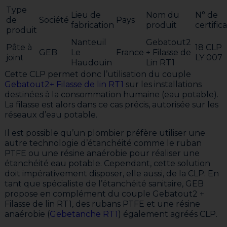
Type
Lieu de
Nom du
N° de
de
Société
Pays
fabrication
produit
certifica
produit
Nanteuil
Gebatout2
Pâte à
18 CLP
GEB
Le
France
+ Filasse de
joint
LY 007
Haudouin
Lin RT1
Cette CLP permet donc l’utilisation du couple
Gebatout2+
Filasse de lin RT1
sur les installations
destinées à la consommation humaine (eau potable).
La filasse est alors dans ce cas précis, autorisée sur les
réseaux d’eau potable.
Il est possible qu’un plombier préfère utiliser une
autre technologie d’étanchéité comme le ruban
PTFE ou une résine anaérobie pour réaliser une
étanchéité eau potable. Cependant, cette solution
doit impérativement disposer, elle aussi, de la CLP. En
tant que spécialiste de l’étanchéité sanitaire, GEB
propose en complément du couple Gebatout2 +
Filasse de lin RT1, des rubans PTFE et une résine
anaérobie (
Gebetanche RT1
) également agréés CLP.