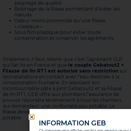
peignage de qualité
Bobinage de la filasse permettant d’éviter les
nœuds
Odeur moins prononcée qu’une filasse
« classique »
Sous film plastique pour éviter toute
contamination et conserver les agréments
Finalement, il faut retenir que c’est l’agrément CLP
qui fait foi en France et que
le couple Gebatout2 +
Filasse de lin RT1 est autorisé sans restriction
sur
les installations en contact avec l’eau destinée à la
consommation humaine. En associant son
incontournable pâte à joint Gebatout2 et sa Filasse
de lin RT1, GEB offre aux plombiers l’assurance de
pouvoir répondre sereinement à tous les chantiers
qui demandent une conformité eau potable. La
filasse devient alors autorisée dans les réseaux d’eau
potable.
INFORMATION GEB
Ce message sera affiché une fois par session ce qui 