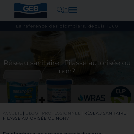
La référence des plombiers, depuis 1860
Réseau sanitaire : Filasse autorisée ou
non?
ACCUEIL
|
BLOG
|
PROFESSIONNEL
|
RÉSEAU SANITAIRE :
FILASSE AUTORISÉE OU NON?