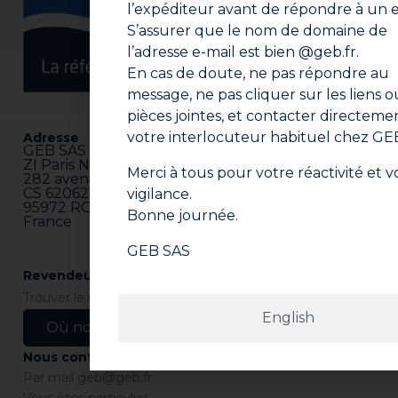
l’expéditeur avant de répondre à un e
S’assurer que le nom de domaine de
l’adresse e-mail est bien @geb.fr.
En cas de doute, ne pas répondre au
message, ne pas cliquer sur les liens o
pièces jointes, et contacter directeme
votre interlocuteur habituel chez GE
Adresse
GEB SAS
ZI Paris Nord 2
Merci à tous pour votre réactivité et v
282 avenue du Bois de la Pie
CS 62062
vigilance.
95972 ROISSY CDG CEDEX
Bonne journée.
France
GEB SAS
Revendeurs
Trouver le revendeur le plus proche de chez vous.
English
Où nous trouver ?
Nous contacter
Par mail
geb@geb.fr
Vous êtes particulier