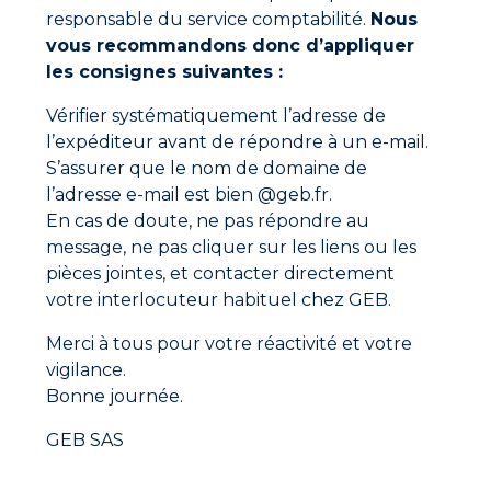
Instagram
,
Facebook
,
Linkedin
,
X
et
TikTok
.
responsable du service comptabilité.
Nous
vous recommandons donc d’appliquer
les consignes suivantes :
Ne manquez aucune actualité
Nouveaux produits, conseils d’experts et offres
Vérifier systématiquement l’adresse de
spéciales directement dans votre boîte mail.
l’expéditeur avant de répondre à un e-mail.
S’assurer que le nom de domaine de
l’adresse e-mail est bien @geb.fr.
S'inscrire
En cas de doute, ne pas répondre au
En cliquant sur "S'inscrire", vous confirmez que vous
message, ne pas cliquer sur les liens ou les
acceptez nos Conditions Générales d'Utilisation.
pièces jointes, et contacter directement
votre interlocuteur habituel chez GEB.
Merci à tous pour votre réactivité et votre
vigilance.
Bonne journée.
GEB SAS