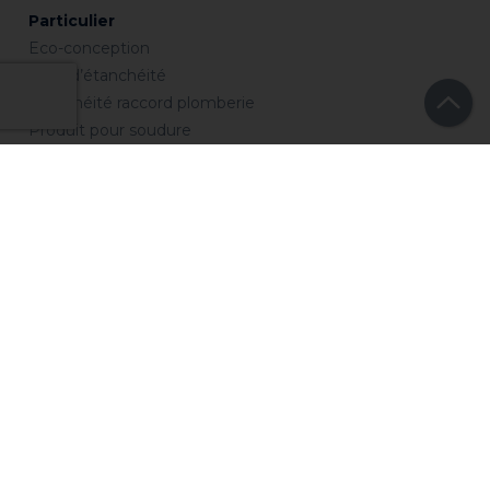
Particulier
Eco-conception
Joint d’étanchéité
Etanchéité raccord plomberie
Produit pour soudure
Collage
Isolation
Réparation
Entretien
Chauffage
Piscine
Société
Qui sommes nous ?
Notre groupe
Notre histoire
Notre marque