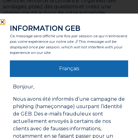
clients et renforce la confiance. Organisez des
sondages, posez des questions et créez une
communauté autour de votre entreprise.
Utilisez la publicité ciblée sur les réseaux sociaux
INFORMATION GEB
Les réseaux sociaux offrent des options publicitaires
puissantes. Utilisez la publicité ciblée pour atteindre
Ce message sera affiché une fois par session ce qui n’entravera
pas votre expérience sur notre site. // This message will be
des clients potentiels dans votre région. Vous pouvez
displayed once per session, which will not interfere with your
définir des critères tels que la localisation, l’âge et les
experience on our site.
intérêts pour maximiser l’efficacité de vos annonces.
Les réseaux sociaux sont un outil puissant pour
Français
développer votre entreprise de plomberie. En
utilisant stratégiquement des plateformes telles que
Facebook, Instagram et LinkedIn, en partageant du
Bonjour,
contenu de qualité et en interagissant avec votre
audience, vous pouvez augmenter votre visibilité en
Nous avons été informés d’une campagne de
ligne, attirer de nouveaux clients et renforcer la
phishing (hameçonnage) usurpant l’identité
crédibilité de votre entreprise. N’oubliez pas que la
de GEB. Des e-mails frauduleux sont
clé du succès réside dans la régularité des posts et la
actuellement envoyés à certains de nos
transparence des moments partagés.
clients avec de fausses informations,
Retrouvez
GEB
sur les réseaux sociaux, sur
notamment en se faisant passer pour un