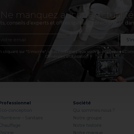
Ne manquez aucune actualité
, conseils d’experts et offres spéciales directement dans
S'i
n cliquant sur "S'inscrire", vous confirmez que vous acceptez nos Cond
Générales d'Utilisation.
Professionnel
Société
Eco-conception
Qui sommes nous ?
Plomberie – Sanitaire
Notre groupe
Chauffage
Notre histoire
Piscine
Notre marque