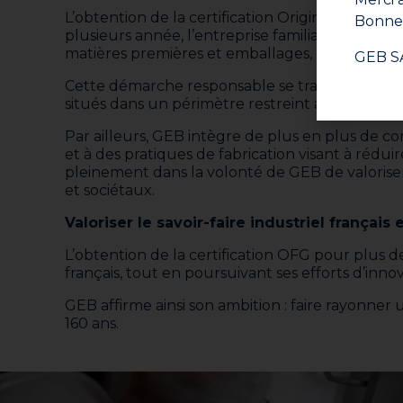
L’obtention de la certification Origine France
Bonne 
plusieurs année, l’entreprise familiale et fran
matières premières et emballages, contribuant 
GEB S
Cette démarche responsable se traduit égaleme
situés dans un périmètre restreint autour de son 
Par ailleurs, GEB intègre de plus en plus de co
et à des pratiques de fabrication visant à rédui
pleinement dans la volonté de GEB de valoriser
et sociétaux.
Valoriser le savoir-faire industriel français 
L’obtention de la certification OFG pour plus de
français, tout en poursuivant ses efforts d’inn
GEB affirme ainsi son ambition : faire rayonner 
160 ans.