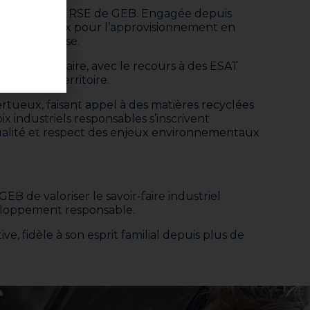
r les démarches RSE de GEB. Engagée depuis
seurs nationaux pour l’approvisionnement en
cale française.
e et solidaire, avec le recours à des ESAT
oi sur le territoire.
rtueux, faisant appel à des matières recyclées
x industriels responsables s’inscrivent
 qualité et respect des enjeux environnementaux
EB de valoriser le savoir-faire industriel
éveloppement responsable.
e, fidèle à son esprit familial depuis plus de