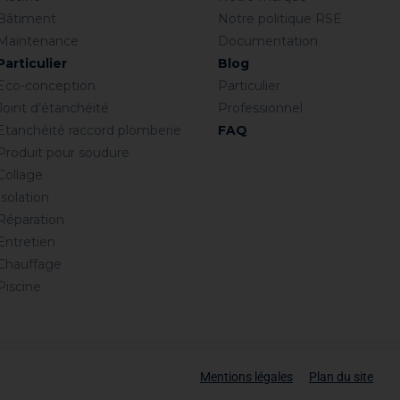
Bâtiment
Notre politique RSE
Maintenance
Documentation
Particulier
Blog
Eco-conception
Particulier
Joint d’étanchéité
Professionnel
Etanchéité raccord plomberie
FAQ
Produit pour soudure
Collage
Isolation
Réparation
Entretien
Chauffage
Piscine
Mentions légales
Plan du site