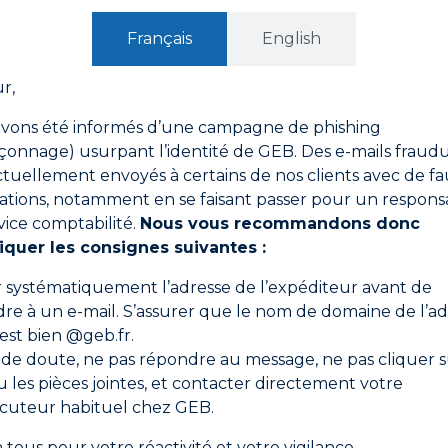
Français
English
 gage de fabrication française.
r,
te que les produits estampillés OFG sont majoritairement
 obtenir cette certification, 2 critères sont obligatoire
vons été informés d’une campagne de phishing
ndre ses caractéristiques essentielles en France. Origine F
trairement aux appellations « fabriqué en France » ou « 
onnage) usurpant l’identité de GEB. Des e-mails fraud
aite en France, sans réel contrôle d’un organisme certif
ctuellement envoyés à certains de nos clients avec de fa
ations, notamment en se faisant passer pour un respons
aires et utilisateurs des produits GEB, d’identifier clai
vice comptabilité.
Nous vous recommandons donc
stricts.
iquer les consignes suivantes :
position d’acteur engagé de l’industrie française, tout 
çabilité, transparence et origine des produits.
er systématiquement l’adresse de l’expéditeur avant de
re à un e-mail. S’assurer que le nom de domaine de l’ad
 est bien @geb.fr.
EB, société française familiale, fondée en 1860.
 de doute, ne pas répondre au message, ne pas cliquer s
ou les pièces jointes, et contacter directement votre
e autour de valeurs fortes : indépendance, transmission, e
ocuteur habituel chez GEB.
égie l’investissement industriel local et la maîtrise de ses 
 tous pour votre réactivité et votre vigilance.