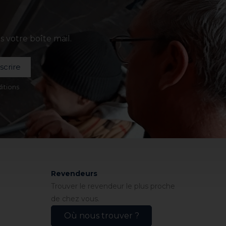
 votre boîte mail.
nscrire
itions
Revendeurs
Trouver le revendeur le plus proche
de chez vous.
Où nous trouver ?