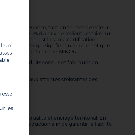
 fabriqués en France, tant en termes de valeur
s : au moins 50% du prix de revient unitaire du
rance Garantie, est la seule certification
made in France » qui signifient uniquement que
uleux
icateur indépendant comme AFNOR.
usses
able
rement les produits conçus et fabriqués en
en répondant aux attentes croissantes des
resse
ur les
xigence de qualité et ancrage territorial. En
outils de production afin de garantir la fiabilité