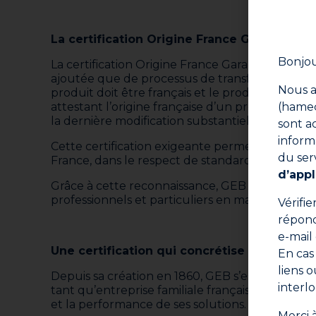
La certification Origine France Garantie, un
Bonjou
La certification Origine France Garantie attes
ajoutée que de processus de transformation. Pour
Nous a
produit doit être français et le produit doit pre
attestant l’origine française d’un produit, con
(hameç
la dernière modification substantielle s’est f
sont a
inform
Cette certification exigeante permet aux parten
du ser
France, dans le respect de standards industriels 
d’appl
Grâce à cette reconnaissance, GEB renforce sa 
professionnels et particuliers en matière de tra
Vérifi
répond
e-mail
Une certification qui concrétise la RSE de G
En cas
liens 
Depuis sa création en 1860, GEB s’est construit
interl
tant qu’entreprise familiale française, GEB privil
et la performance de ses solutions.
Merci à