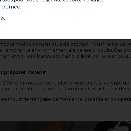
 Garantie pour plus de 200 références vient concrétise
journée.
çaise, fondée en 1860, privilégie au maximum les fournis
ainsi au maintien et au développement de l’économie lo
AS
nt par un engagement fort en faveur de l’économie local
site de production, favorisant l’inclusion sociale et l’empl
mposants éco-conçus issus de process industriels plus ve
re l’empreinte environnementale de ses produits. Ces choi
 un savoir-faire français durable, alliant performance,
et préparer l’avenir
 200 références s’inscrit pleinement dans la volonté de G
ovation, de modernisation de son site industriel et de d
une industrie française performante, durable et compétitiv