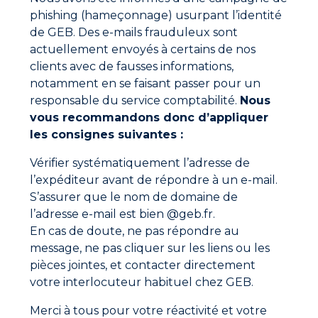
l’excavation. Un moment important dans la
construction d’une piscine qui vous permettra par la
phishing (hameçonnage) usurpant l’identité
suite de créer votre bassin. Au niveau de sa
de GEB. Des e-mails frauduleux sont
profondeur, pensez à faire une zone plus profonde
actuellement envoyés à certains de nos
pour la régénération des plantes.
clients avec de fausses informations,
3 – L’installation de la membrane d’étanchéité ou
notamment en se faisant passer pour un
liner
responsable du service comptabilité.
Nous
Votre bassin est creusé, génial ! Il vous faut
vous recommandons donc d’appliquer
maintenant appliquer ou disposer votre membrane
les consignes suivantes :
d’étanchéité, comme une bâche en PVC, un liner
spécifique ou un revêtement en argile, pour
Vérifier systématiquement l’adresse de
empêcher l’eau de s’infiltrer dans le sol environnant.
l’expéditeur avant de répondre à un e-mail.
C’est un moment délicat, car il faut prendre soin de
bien la poser pour éviter les potentielles fuites et
S’assurer que le nom de domaine de
garantir l’étanchéité de la piscine.
l’adresse e-mail est bien @geb.fr.
En cas de doute, ne pas répondre au
En cas de fuite constatée lors d’une pose de liner, il
message, ne pas cliquer sur les liens ou les
vous faut intervenir sans attendre pour colmater le
trou ou la fissure. Le
POOL KIT DE RÉPARATION
pièces jointes, et contacter directement
LINER GEB
pourra alors vous être utile dans votre
votre interlocuteur habituel chez GEB.
boîte à outils.
Merci à tous pour votre réactivité et votre