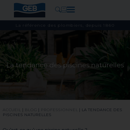
La référence des plombiers, depuis 1860
La tendance des piscines naturelles
ACCUEIL
|
BLOG
|
PROFESSIONNEL
|
LA TENDANCE DES
PISCINES NATURELLES