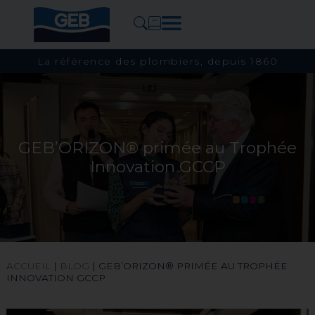
La référence des plombiers, depuis 1860
GEB’ORIZON® primée au Trophée
Innovation GCCP
ACCUEIL
|
BLOG
|
GEB’ORIZON® PRIMÉE AU TROPHÉE
INNOVATION GCCP