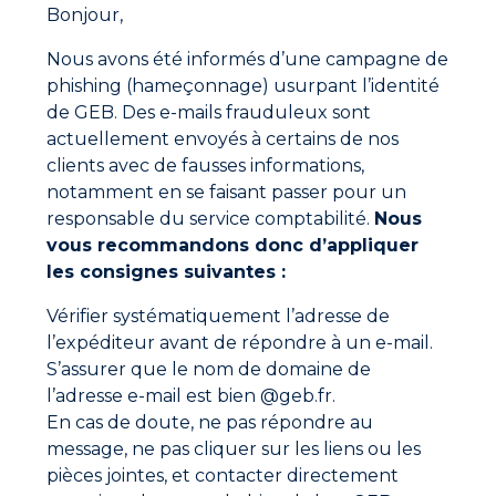
Bonjour,
GCCP en 2025
Nous avons été informés d’une campagne de
En 2025, la GCCP a décerné son Trophée de
l’Innovation à GEB pour sa gamme de produits éco-
phishing (hameçonnage) usurpant l’identité
conçue GEB’ORIZON®.
de GEB. Des e-mails frauduleux sont
Cette distinction valorise une démarche exemplaire,
actuellement envoyés à certains de nos
alignée avec les attentes actuelles de la filière
clients avec de fausses informations,
bâtiment et les orientations portées par la FFB.
notamment en se faisant passer pour un
La gamme GEB’ORIZON® se distingue par :
responsable du service comptabilité.
Nous
vous recommandons donc d’appliquer
l’intégration de l’éco-conception dès la
les consignes suivantes :
conception des produits,
la réduction de l’impact environnemental,
Vérifier systématiquement l’adresse de
l’expéditeur avant de répondre à un e-mail.
le maintien de performances techniques
S’assurer que le nom de domaine de
élevées,
l’adresse e-mail est bien @geb.fr.
une parfaite adaptation aux usages des
En cas de doute, ne pas répondre au
professionnels de la GCCP.
message, ne pas cliquer sur les liens ou les
pièces jointes, et contacter directement
Ce trophée souligne la capacité de GEB à proposer