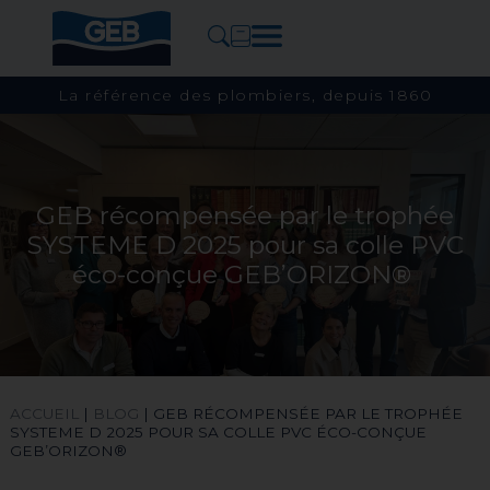
La référence des plombiers, depuis 1860
GEB récompensée par le trophée
SYSTEME D 2025 pour sa colle PVC
éco-conçue GEB’ORIZON®
ACCUEIL
|
BLOG
|
GEB RÉCOMPENSÉE PAR LE TROPHÉE
SYSTEME D 2025 POUR SA COLLE PVC ÉCO-CONÇUE
GEB’ORIZON®