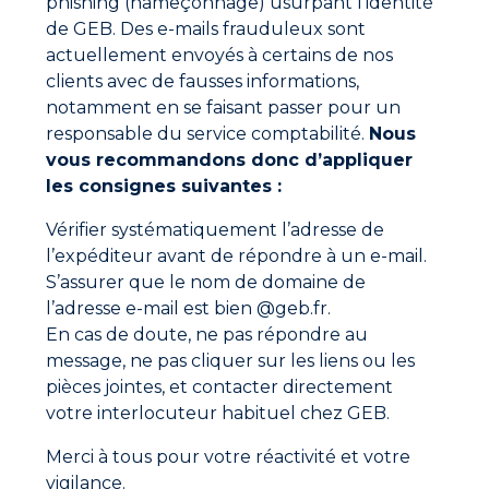
phishing (hameçonnage) usurpant l’identité
rapport aux colles PVC traditionnelles,
des performances techniques élevées,
de GEB. Des e-mails frauduleux sont
conformes aux exigences des installations PVC,
actuellement envoyés à certains de nos
une utilisation adaptée aussi bien aux
clients avec de fausses informations,
professionnels qu’aux bricoleurs exigeants.
notamment en se faisant passer pour un
Recevoir un trophée pour un produit plus
responsable du service comptabilité.
Nous
responsable confirme la capacité de GEB à concilier
vous recommandons donc d’appliquer
innovation technique, durabilité et efficacité
les consignes suivantes :
terrain
.
Vérifier systématiquement l’adresse de
l’expéditeur avant de répondre à un e-mail.
S’assurer que le nom de domaine de
Ne manquez aucune actualité
l’adresse e-mail est bien @geb.fr.
En cas de doute, ne pas répondre au
Nouveaux produits, conseils d’experts et offres
message, ne pas cliquer sur les liens ou les
spéciales directement dans votre boîte mail.
pièces jointes, et contacter directement
votre interlocuteur habituel chez GEB.
S'inscrire
Merci à tous pour votre réactivité et votre
En cliquant sur "S'inscrire", vous confirmez que vous
vigilance.
acceptez nos Conditions Générales d'Utilisation.