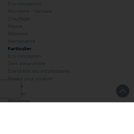
Eco-conception
Plomberie – Sanitaire
Chauffage
Piscine
Bâtiment
Maintenance
Particulier
Eco-conception
Joint d’étanchéité
Etanchéité raccord plomberie
Produit pour soudure
Collage
Isolation
Réparation
Entretien
Chauffage
Piscine