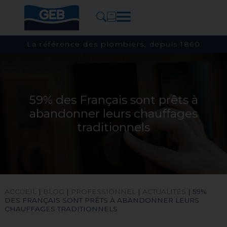
La référence des plombiers, depuis 1860
59% des Français sont prêts à
abandonner leurs chauffages
traditionnels
ACCUEIL
|
BLOG
|
PROFESSIONNEL
|
ACTUALITÉS
|
59%
DES FRANÇAIS SONT PRÊTS À ABANDONNER LEURS
CHAUFFAGES TRADITIONNELS