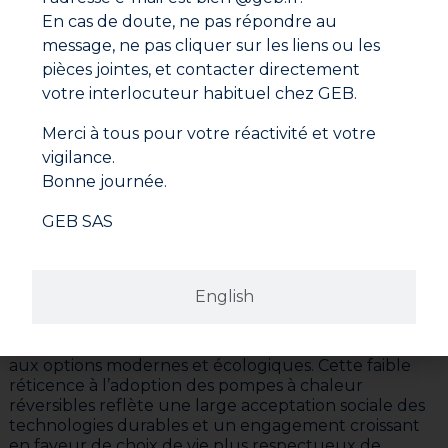
chaleur et autres systèmes réversibles remplaceront
En cas de doute, ne pas répondre au
les dispositifs de chauffage traditionnels dans les
années à venir. Cette perception positive de l’avenir
message, ne pas cliquer sur les liens ou les
de ces technologies souligne un changement
pièces jointes, et contacter directement
profond dans les habitudes énergétiques et la façon
votre interlocuteur habituel chez GEB.
dont les Français perçoivent la gestion de la chaleur
et du froid dans leur habitat. Parmi ces répondants,
Merci à tous pour votre réactivité et votre
37% expriment un désir actif de voir ces technologies
vigilance.
se généraliser, affirmant ainsi leur adhésion à des
Bonne journée.
solutions plus innovantes et écologiques
. Les
Français ne se contentent plus de solutions
GEB SAS
standards, mais recherchent des équipements
capables de concilier confort, polyvalence et
efficacité énergétique. En revanche, seulement 16%
des sondés préfèrent conserver des systèmes
English
traditionnels (comme les radiateurs électriques ou les
chaudières au gaz et au fioul), un chiffre qui
témoigne du déclin progressif de ces solutions face
aux options modernes et écologiques. Cette faible
réticence à l’adoption des pompes à chaleur
réversibles reflète une large acceptation sociale des
technologies durables et un engagement croissant
en faveur de choix de vie plus respectueux de