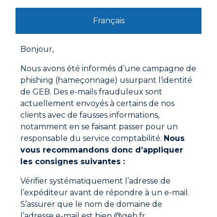
souvent perçu comme une source de chaleur «
naturelle » et durable, séduit les consommateurs en
quête d’authenticité et de chaleur conviviale.
Français
Les solutions conventionnelles perdent du terrain
Dans ce nouveau paysage énergétique, les options
Bonjour,
traditionnelles semblent perdre leur attrait.
Les
cheminées et les chaudières classiques,
Nous avons été informés d’une campagne de
autrefois considérées comme les principales
phishing (hameçonnage) usurpant l’identité
sources de chauffage, ne convainquent plus que
de GEB. Des e-mails frauduleux sont
9% des répondants chacune.
Ces systèmes,
actuellement envoyés à certains de nos
souvent moins performants et plus polluants,
peinent à concurrencer les nouvelles technologies
clients avec de fausses informations,
plus économes et écologiques.
notamment en se faisant passer pour un
responsable du service comptabilité.
Nous
Un avenir prometteur pour les pompes à chaleur et
vous recommandons donc d’appliquer
les systèmes réversibles : vers une transformation des
habitudes thermiques
les consignes suivantes :
Les résultats du baromètre révèlent un fort
engouement pour les systèmes de chauffage
Vérifier systématiquement l’adresse de
réversibles, témoignant de la
volonté des Français
l’expéditeur avant de répondre à un e-mail.
de moderniser leur confort thermique
. En effet,
S’assurer que le nom de domaine de
52% des répondants estiment que les pompes à
l’adresse e-mail est bien @geb.fr.