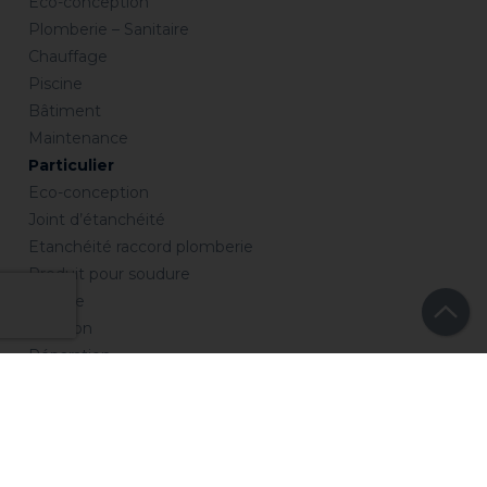
Eco-conception
Plomberie – Sanitaire
Chauffage
Piscine
Bâtiment
Maintenance
Particulier
Eco-conception
Joint d’étanchéité
Etanchéité raccord plomberie
Produit pour soudure
Collage
Isolation
Réparation
Entretien
Chauffage
Piscine