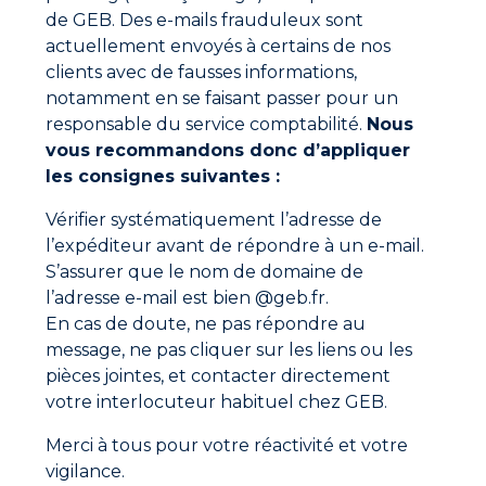
de GEB. Des e-mails frauduleux sont
En résumé, bien que l’étiquette climat ne soit pas
actuellement envoyés à certains de nos
spécifiquement attribuée à chaque pièce, t
outes les
installations liées à la consommation d’énergie
clients avec de fausses informations,
et aux émissions de CO₂ dans les salles de bains
notamment en se faisant passer pour un
et douches (chauffe-eau, chauffage) sont
responsable du service comptabilité.
Nous
incluses dans le calcul global du DPE
et
vous recommandons donc d’appliquer
influencent donc indirectement l’étiquette climat du
les consignes suivantes :
logement.
Copyright image
Vérifier systématiquement l’adresse de
l’expéditeur avant de répondre à un e-mail.
S’assurer que le nom de domaine de
Ne manquez aucune actualité
l’adresse e-mail est bien @geb.fr.
Nouveaux produits, conseils d’experts et offres
En cas de doute, ne pas répondre au
spéciales directement dans votre boîte mail.
message, ne pas cliquer sur les liens ou les
pièces jointes, et contacter directement
votre interlocuteur habituel chez GEB.
S'inscrire
Merci à tous pour votre réactivité et votre
En cliquant sur "S'inscrire", vous confirmez que vous
acceptez nos Conditions Générales d'Utilisation.
vigilance.