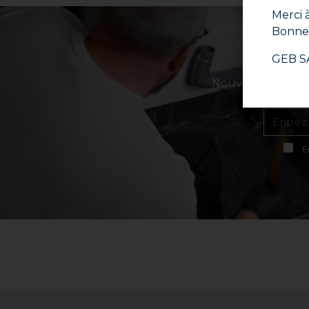
Merci à
Bonne 
GEB S
Nouveaux produits
E