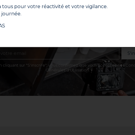
 tous pour votre réactivité et votre vigilance.
journée.
Ne manquez aucune actualité
AS
, conseils d’experts et offres spéciales directement dans
S'i
n cliquant sur "S'inscrire", vous confirmez que vous acceptez nos Cond
Générales d'Utilisation.