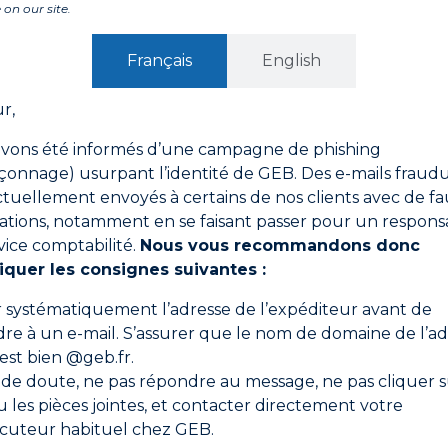
 on our site.
aul LABOURIER, MOF (Meilleurs Ouvrier de France) et e
Français
English
oir potentiel de futurs MOF. À travers une solidarité in
a promotion du travail manuel.
r,
 France
vons été informés d’une campagne de phishing
onnage) usurpant l’identité de GEB. Des e-mails fraud
 mardi 24 octobre 2023
Début des inscriptions et pré
ctuellement envoyés à certains de nos clients avec de fa
on des œuvres du 15 février au 05 avril 2024.
Concours 
preuve sur œuvre le vendredi 07 juin 2024 à la Cité Inte
ations, notamment en se faisant passer pour un respons
vice comptabilité.
Nous vous recommandons donc
 Châtelet en présence de MOF bénévoles et de personna
iquer les consignes suivantes :
e rendre hommage aux jeunes lauréats et de montrer au 
ite. La cérémonie pour les lauréats 2024 se tiendra le en
er systématiquement l’adresse de l’expéditeur avant de
ura lieu le vendredi 7 juin 2024 à 17h30 à la Cité intern
re à un e-mail. S’assurer que le nom de domaine de l’ad
 est bien @geb.fr.
entis de France
 de doute, ne pas répondre au message, ne pas cliquer s
ou les pièces jointes, et contacter directement votre
ocuteur habituel chez GEB.