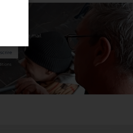
 votre boîte mail.
nscrire
itions