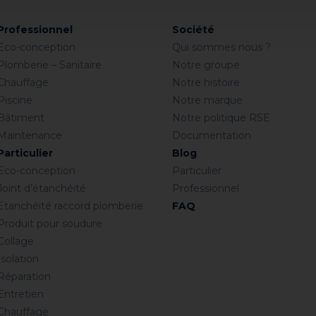
Professionnel
Société
Eco-conception
Qui sommes nous ?
Plomberie – Sanitaire
Notre groupe
Chauffage
Notre histoire
Piscine
Notre marque
Bâtiment
Notre politique RSE
Maintenance
Documentation
Particulier
Blog
Eco-conception
Particulier
Joint d’étanchéité
Professionnel
Etanchéité raccord plomberie
FAQ
Produit pour soudure
Collage
Isolation
Réparation
Entretien
Chauffage