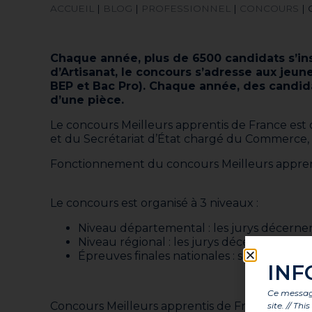
ACCUEIL
|
BLOG
|
PROFESSIONNEL
|
CONCOURS
|
Chaque année, plus de 6500 candidats s’in
d’Artisanat, le concours s’adresse aux jeun
BEP et Bac Pro). Chaque année, des candidat
d’une pièce.
Le concours Meilleurs apprentis de France est o
et du Secrétariat d’État chargé du Commerce, d
Fonctionnement du concours Meilleurs appren
Le concours est organisé à 3 niveaux :
Niveau départemental : les jurys décernen
Niveau régional : les jurys décernent des m
Épreuves finales nationales : seuls les mé
INF
Ce message
Concours Meilleurs apprentis de France : un tr
site. // Th