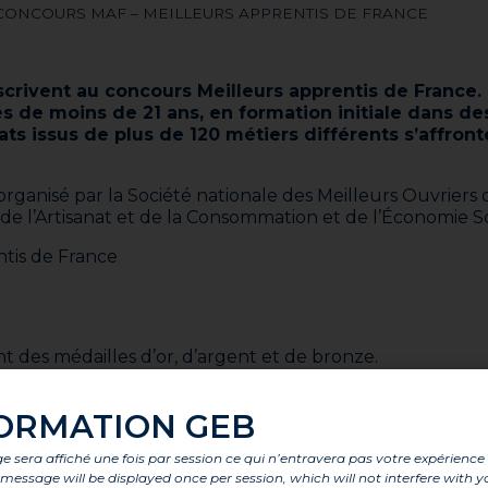
CONCOURS MAF – MEILLEURS APPRENTIS DE FRANCE
scrivent au concours Meilleurs apprentis de France.
es de moins de 21 ans, en formation initiale dans de
s issus de plus de 120 métiers différents s’affront
rganisé par la Société nationale des Meilleurs Ouvriers 
e l’Artisanat et de la Consommation et de l’Économie So
tis de France
t des médailles d’or, d’argent et de bronze.
édailles d’or et d’argent.
daillés d’or aux épreuves régionales peuvent y participer.
ORMATION GEB
 sera affiché une fois par session ce qui n’entravera pas votre expérience
emplin professionnel
is message will be displayed once per session, which will not interfere with y