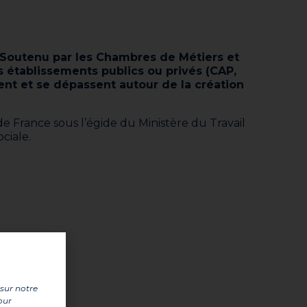
 Soutenu par les Chambres de Métiers et
s établissements publics ou privés (CAP,
ent et se dépassent autour de la création
de France sous l’égide du Ministère du Travail
ciale.
 sur notre
our