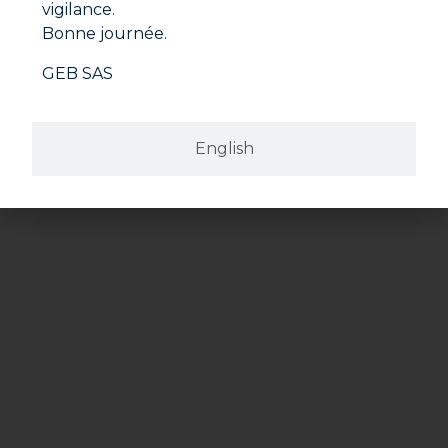
vigilance.
En cliquant sur "S'inscrire", vous confirmez que vous
acceptez nos Conditions Générales d'Utilisation.
Bonne journée.
GEB SAS
English