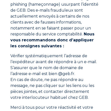
phishing (hameçonnage) usurpant l’identité
Choisir le bon système de chauffage est essentiel
de GEB. Des e-mails frauduleux sont
pour assurer votre confort pendant les mois froids,
actuellement envoyés à certains de nos
tout en assurant votre transition énergétique.
Considérez attentivement les différentes options
clients avec de fausses informations,
disponibles, évaluez vos besoins et consultez des
notamment en se faisant passer pour un
professionnels pour prendre la meilleure décision
responsable du service comptabilité.
Nous
pour votre maison. Quel que soit le système que
vous recommandons donc d’appliquer
vous choisissez, assurez-vous de planifier son
les consignes suivantes :
entretien régulier pour garantir son bon
fonctionnement et sa durabilité.
Vérifier systématiquement l’adresse de
Copyright de la photo
l’expéditeur avant de répondre à un e-mail.
S’assurer que le nom de domaine de
l’adresse e-mail est bien @geb.fr.
Ne manquez aucune actualité
En cas de doute, ne pas répondre au
Nouveaux produits, conseils d’experts et offres
message, ne pas cliquer sur les liens ou les
spéciales directement dans votre boîte mail.
pièces jointes, et contacter directement
votre interlocuteur habituel chez GEB.
S'inscrire
Merci à tous pour votre réactivité et votre