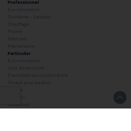
Professionnel
Eco-conception
Plomberie – Sanitaire
Chauffage
Piscine
Bâtiment
Maintenance
Particulier
Eco-conception
Joint d’étanchéité
Etanchéité raccord plomberie
Produit pour soudure
Collage
Isolation
Réparation
Entretien
Chauffage
Piscine