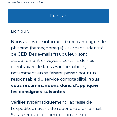
Entre une douche et une baignoire, votre coeur
experience on our site.
balance. Votre choix doit se faire en fonction de vos
préférences, votre mode de vie et de l’espace
Français
disponible. Si vous disposez d’une petite salle de bain,
une douche à l’italienne peut être une solution gain
de place et esthétique. Une douche avec un banc
Bonjour,
peut s’avérer également très pratique pour les
personnes d’un certain âge. A l’inverse, si vous
Nous avons été informés d’une campagne de
disposez de la place nécessaire et que vous avez un
enfant en bas âge, il sera agréable de pouvoir lui faire
phishing (hameçonnage) usurpant l’identité
profiter d’un bain.
de GEB. Des e-mails frauduleux sont
actuellement envoyés à certains de nos
Avec ces conseils, vous avez toutes les clés en main
clients avec de fausses informations,
pour réussir la rénovation de votre salle de bain et
créer un espace à la fois fonctionnel et esthétique.
notamment en se faisant passer pour un
N’hésitez pas à faire appel à des plombiers
responsable du service comptabilité.
Nous
professionnels pour vous guider dans vos choix et
vous recommandons donc d’appliquer
réaliser des travaux de qualité.
les consignes suivantes :
GEB vous accompagne dans les
Vérifier systématiquement l’adresse de
travaux de la rénovation de votre
l’expéditeur avant de répondre à un e-mail.
S’assurer que le nom de domaine de