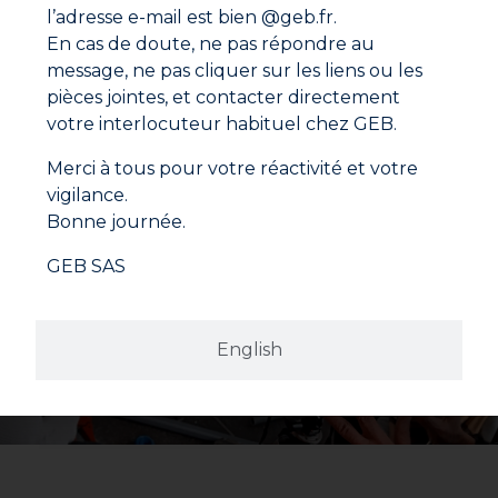
salle de bain :
l’adresse e-mail est bien @geb.fr.
GEB
s’est imposé comme une référence en matière
En cas de doute, ne pas répondre au
d’étanchéité dans le secteur de
la plomberie et du
message, ne pas cliquer sur les liens ou les
sanitaire
. Nos produits sont renommés pour leur
pièces jointes, et contacter directement
qualité professionnelle, certains ont été soumis à des
tests rigoureux dans des laboratoires et bénéficient
votre interlocuteur habituel chez GEB.
d’agréments officiels.
Merci à tous pour votre réactivité et votre
vigilance.
Ne manquez aucune actualité
Bonne journée.
Nouveaux produits, conseils d’experts et offres
GEB SAS
spéciales directement dans votre boîte mail.
S'inscrire
English
En cliquant sur "S'inscrire", vous confirmez que vous
acceptez nos Conditions Générales d'Utilisation.