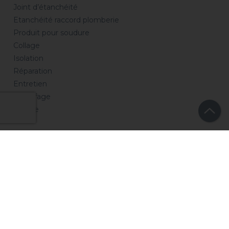
Joint d’étanchéité
Etanchéité raccord plomberie
Produit pour soudure
Collage
Isolation
Réparation
Entretien
Chauffage
Piscine
Société
Qui sommes nous ?
Notre groupe
Notre histoire
Notre marque
Notre politique RSE
Documentation