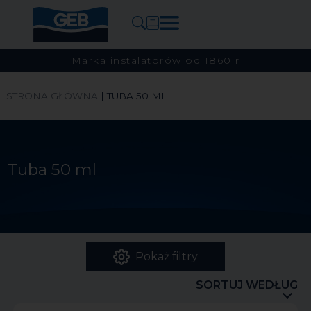
Marka instalatorów od 1860 r
STRONA GŁÓWNA
|
TUBA 50 ML
Tuba 50 ml
Pokaż filtry
SORTUJ WEDŁUG