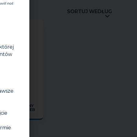
will not
SORTUJ WEDŁUG
której
entów
zawsze
 OGNIOODPORNY
FEU CALORYGEB
jcie
1300 ⁰C
irmie