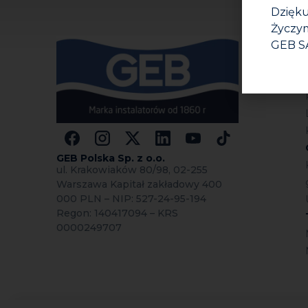
Dzięku
Życzym
GEB S
GEB Polska Sp.
z o.o.
ul. Krakowiaków 80/98, 02-255
Warszawa Kapitał zakładowy 400
000 PLN – NIP: 527-24-95-194
Regon: 140417094 – KRS
0000249707