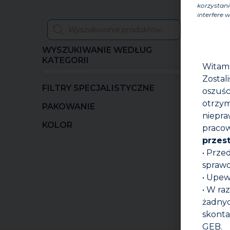
korzystani
interfere w
WYSZUKIWANIE WEDŁUG
KATEGORII
Witam
Zostal
FILTRY SPECJALISTYCZNE
oszuśc
otrzym
PAKOWANIE
niepra
KOLOR
pracow
przes
• Prze
sprawd
• Upew
G3
O
• W ra
żadnyc
skonta
GEB.