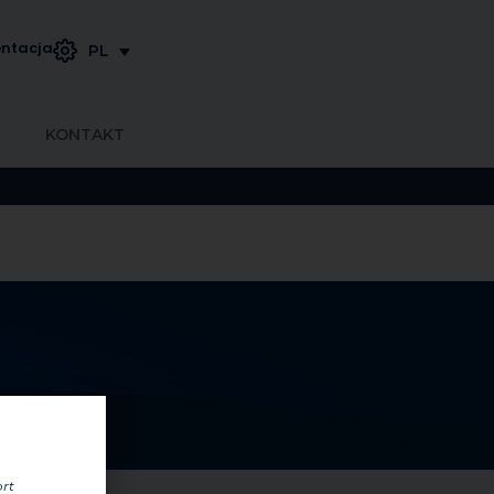
ntacja
PL
KONTAKT
ort