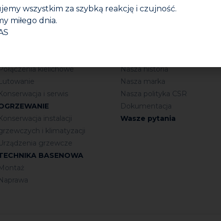
jemy wszystkim za szybką reakcję i czujność.
y miłego dnia.
INSTALACJE SANITARNE
Firma
AS
Połączenia gwintowane
Kim jesteśmy?
Uszczelnianie
Nasza grupa
Połączenia kielichowe
Nasza historia
Lutowanie
Nasza marka
Konserwacja i serwis
Nasza polityka CSR
OGRZEWANIE
Dokumentacja
Konserwacja instalacji
Wasze pytania
grzewczych i klimatyzacji
Urządzenia grzewcze
TECHNIKA BASENOWA
Montaż
Naprawa