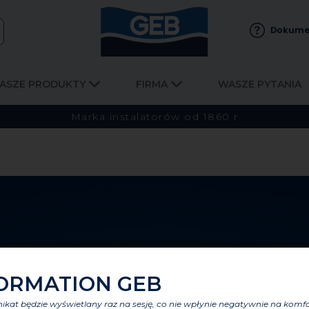
Dokume
ASZE PRODUKTY
FIRMA
WASZE PYTANIA
Marka instalatorów od 1860 r
ORMATION GEB
kat będzie wyświetlany raz na sesję, co nie wpłynie negatywnie na komf