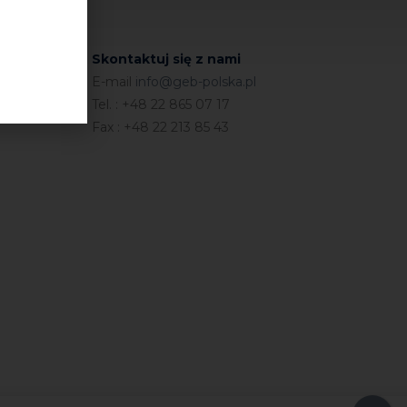
Skontaktuj się z nami
E-mail
info@geb-polska.pl
Tel. : +48 22 865 07 17
Fax : +48 22 213 85 43