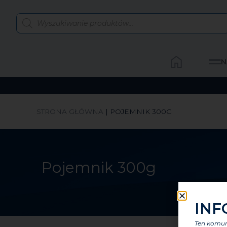
N
STRONA GŁÓWNA
|
POJEMNIK 300G
Pojemnik 300g
INF
Ten komuni