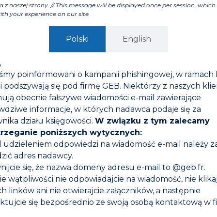
a z naszej strony. // This message will be displayed once per session, which 
ith your experience on our site.
Polski
English
,
iśmy poinformowani o kampanii phishingowej, w ramach 
i podszywają się pod firmę GEB. Niektórzy z naszych kli
ują obecnie fałszywe wiadomości e-mail zawierające
wdziwe informacje, w których nadawca podaje się za
nika działu księgowości.
W związku z tym zalecamy
trzeganie poniższych wytycznych:
d udzieleniem odpowiedzi na wiadomość e-mail należy 
zić adres nadawcy.
nijcie się, że nazwa domeny adresu e-mail to @geb.fr.
0 PRODUKT DO
GEBSOPLAST GEL +
KIT
DSZLAMIANIA
PROP
zie wątpliwości nie odpowiadajcie na wiadomość, nie klika
h linków ani nie otwierajcie załączników, a następnie
ktujcie się bezpośrednio ze swoją osobą kontaktową w f