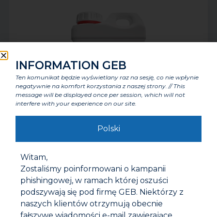
INFORMATION GEB
Ten komunikat będzie wyświetlany raz na sesję, co nie wpłynie
negatywnie na komfort korzystania z naszej strony. // This
message will be displayed once per session, which will not
interfere with your experience on our site.
G30 PRODUKT DO ODSZLAMIANIA
Polski
Witam,
Zostaliśmy poinformowani o kampanii
phishingowej, w ramach której oszuści
podszywają się pod firmę GEB. Niektórzy z
naszych klientów otrzymują obecnie
fałszywe wiadomości e-mail zawierające