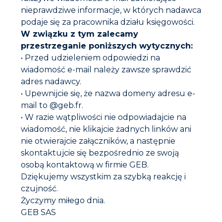
nieprawdziwe informacje, w których nadawca
podaje się za pracownika działu księgowości.
W związku z tym zalecamy
przestrzeganie poniższych wytycznych:
• Przed udzieleniem odpowiedzi na
wiadomość e-mail należy zawsze sprawdzić
adres nadawcy.
GEB Polska Sp.
z o.o.
• Upewnijcie się, że nazwa domeny adresu e-
ul. Krakowiaków 80/98, 02-255 Warszawa Kapitał
zakładowy 400 000 PLN – NIP: 527-24-95-194 Regon:
mail to @geb.fr.
140417094 – KRS 0000249707
• W razie wątpliwości nie odpowiadajcie na
wiadomość, nie klikajcie żadnych linków ani
nie otwierajcie załączników, a następnie
Skontaktuj się z nami
skontaktujcie się bezpośrednio ze swoją
E-mail
info@geb-polska.pl
osobą kontaktową w firmie GEB.
Tel. : +48 22 865 07 17
Dziękujemy wszystkim za szybką reakcję i
Fax : +48 22 213 85 43
czujność.
Życzymy miłego dnia.
GEB SAS
INSTALACJE SANITARNE