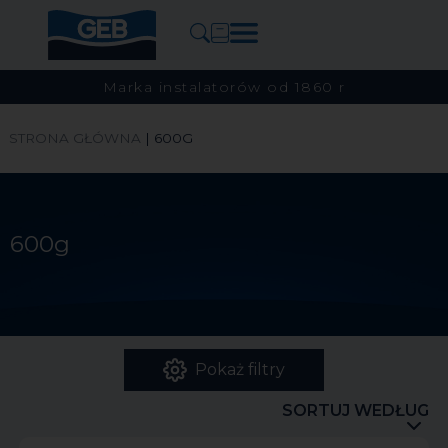
Marka instalatorów od 1860 r
STRONA GŁÓWNA
|
600G
600g
Pokaż filtry
SORTUJ WEDŁUG