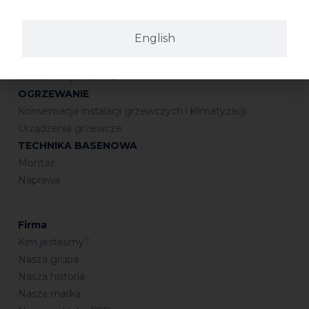
Połączenia gwintowane
Uszczelnianie
English
Połączenia kielichowe
Lutowanie
Konserwacja i serwis
OGRZEWANIE
Konserwacja instalacji grzewczych i klimatyzacji
Urządzenia grzewcze
TECHNIKA BASENOWA
Montaż
Naprawa
Firma
Kim jesteśmy?
Nasza grupa
Nasza historia
Nasza marka