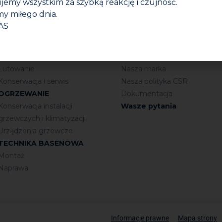
jemy wszystkim za szybką reakcję i czujność.
y miłego dnia.
INSTALACJE SANITARNE
Firma
AS
Połączenia gwintowane
Kim jesteśmy?
Uszczelnianie
Nasza grupa
Połączenia kielichowe
Nasza historia
Lutowanie
Nasza marka
Konserwacja i serwis
Nasza polityka CSR
OGRZEWANIE
Dokumentacja
Konserwacja instalacji
Wasze pytania
grzewczych i klimatyzacji
Urządzenia grzewcze
TECHNIKA BASENOWA
Montaż
Naprawa
Informacje prawne
Mapa strony