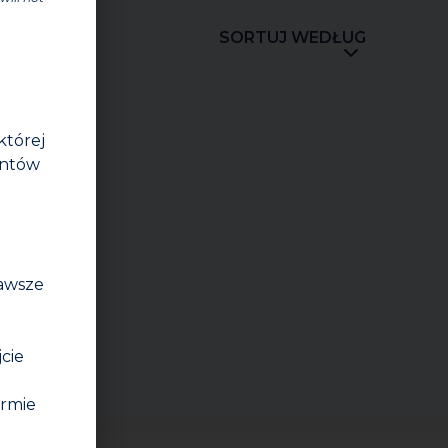
SORTUJ WEDŁUG
której
entów
zawsze
jcie
irmie