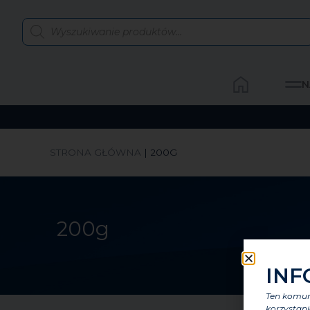
N
STRONA GŁÓWNA
|
200G
200g
INF
Ten komuni
korzystani