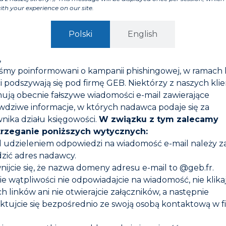
ith your experience on our site.
Polski
English
,
iśmy poinformowani o kampanii phishingowej, w ramach 
i podszywają się pod firmę GEB. Niektórzy z naszych kli
ują obecnie fałszywe wiadomości e-mail zawierające
wdziwe informacje, w których nadawca podaje się za
nika działu księgowości.
W związku z tym zalecamy
trzeganie poniższych wytycznych:
d udzieleniem odpowiedzi na wiadomość e-mail należy 
zić adres nadawcy.
nijcie się, że nazwa domeny adresu e-mail to @geb.fr.
GEBEX LUB
GEBSOPLAST GEL +
zie wątpliwości nie odpowiadajcie na wiadomość, nie klika
h linków ani nie otwierajcie załączników, a następnie
ktujcie się bezpośrednio ze swoją osobą kontaktową w f