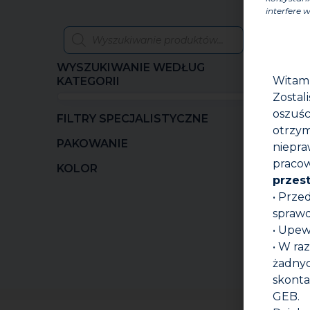
interfere w
WYSZUKIWANIE WEDŁUG
Witam
KATEGORII
Zostal
oszuśc
FILTRY SPECJALISTYCZNE
otrzym
PAKOWANIE
niepra
pracow
KOLOR
przes
• Prze
sprawd
• Upew
• W ra
żadnyc
skonta
GEB.