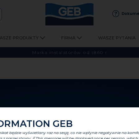
Dokume
ASZE PRODUKTY
FIRMA
WASZE PYTANIA
Marka instalatorów od 1860 r
ORMATION GEB
kat będzie wyświetlany raz na sesję, co nie wpłynie negatywnie na komf
a z naszej strony. // This message will be displayed once per session, which 