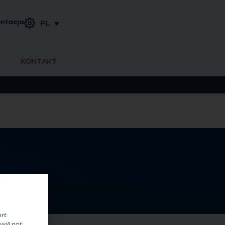
ntacja
PL
KONTAKT
ort
will not