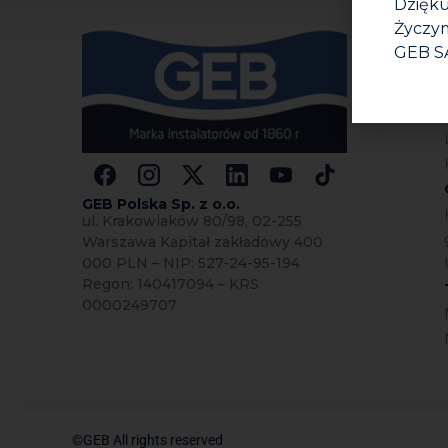
Dzięku
Życzym
GEB S
GEB Polska Sp.
z o.o.
ul. Krakowiaków 80/98, 02-255
Warszawa Kapitał zakładowy 400
000 PLN – NIP: 527-24-95-194
Regon: 140417094 – KRS
0000249707
©GEB All rights reserved