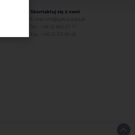
Skontaktuj się z nami
E-mail
info@geb-polska.pl
Tel. : +48 22 865 07 17
Fax : +48 22 213 85 43