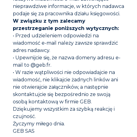
nieprawdziwe informacje, w których nadawca
podaje się za pracownika działu księgowości.
W związku z tym zalecamy
przestrzeganie poniższych wytycznych:
• Przed udzieleniem odpowiedzi na
wiadomość e-mail należy zawsze sprawdzić
adres nadawcy.
GEB Polska Sp.
z o.o.
• Upewnijcie się, że nazwa domeny adresu e-
ul. Krakowiaków 80/98, 02-255 Warszawa Kapitał
zakładowy 400 000 PLN – NIP: 527-24-95-194 Regon:
mail to @geb.fr.
140417094 – KRS 0000249707
• W razie wątpliwości nie odpowiadajcie na
wiadomość, nie klikajcie żadnych linków ani
nie otwierajcie załączników, a następnie
Skontaktuj się z nami
skontaktujcie się bezpośrednio ze swoją
E-mail
info@geb-polska.pl
osobą kontaktową w firmie GEB.
Tel. : +48 22 865 07 17
Dziękujemy wszystkim za szybką reakcję i
Fax : +48 22 213 85 43
czujność.
Życzymy miłego dnia.
GEB SAS
INSTALACJE SANITARNE