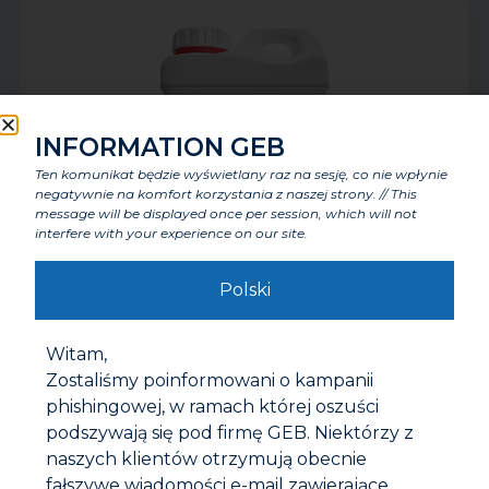
INFORMATION GEB
Ten komunikat będzie wyświetlany raz na sesję, co nie wpłynie
negatywnie na komfort korzystania z naszej strony. // This
message will be displayed once per session, which will not
interfere with your experience on our site.
G30 PRODUKT DO ODSZLAMIANIA
Polski
Witam,
Zostaliśmy poinformowani o kampanii
phishingowej, w ramach której oszuści
podszywają się pod firmę GEB. Niektórzy z
naszych klientów otrzymują obecnie
fałszywe wiadomości e-mail zawierające