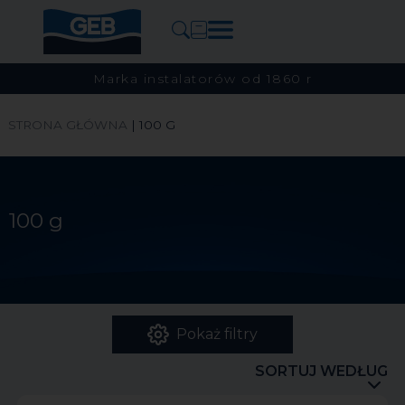
Marka instalatorów od 1860 r
STRONA GŁÓWNA
|
100 G
100 g
Pokaż filtry
SORTUJ WEDŁUG