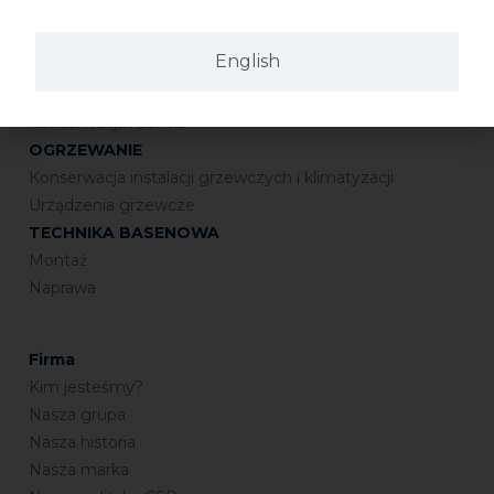
Połączenia gwintowane
Uszczelnianie
English
Połączenia kielichowe
Lutowanie
Konserwacja i serwis
OGRZEWANIE
Konserwacja instalacji grzewczych i klimatyzacji
Urządzenia grzewcze
TECHNIKA BASENOWA
Montaż
Naprawa
Firma
Kim jesteśmy?
Nasza grupa
Nasza historia
Nasza marka