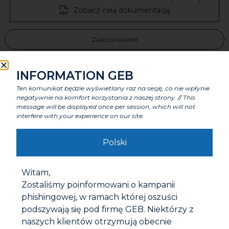
Zobacz całą dokumentację
Zastosowanie
INFORMATION GEB
Zalety
Ten komunikat będzie wyświetlany raz na sesję, co nie wpłynie
negatywnie na komfort korzystania z naszej strony. // This
message will be displayed once per session, which will not
Cechy charakterystyczne
interfere with your experience on our site.
Polski
Komponenty
Witam,
Etykiety i certyfikaty
Zostaliśmy poinformowani o kampanii
phishingowej, w ramach której oszuści
podszywają się pod firmę GEB. Niektórzy z
Ostrzeżenia
naszych klientów otrzymują obecnie