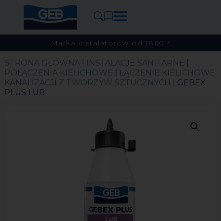
Marka instalatorów od 1860 r
STRONA GŁÓWNA
|
INSTALACJE SANITARNE
|
POŁĄCZENIA KIELICHOWE
|
ŁĄCZENIE KIELICHOWE
KANALIZACJI Z TWORZYW SZTUCZNYCH
| GEBEX
PLUS LUB