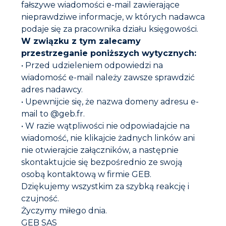
fałszywe wiadomości e-mail zawierające
Instrukcja obsługi
nieprawdziwe informacje, w których nadawca
podaje się za pracownika działu księgowości.
Przygotowanie :
W związku z tym zalecamy
W zależności od potrzeb:
przestrzeganie poniższych wytycznych:
– Wyczyścić wszystkie części montażowe, w tym
• Przed udzieleniem odpowiedzi na
uszczelki, nie zdejmując ich,
– Usunąć wszelkie ślady błota, ziemi lub piasku.
wiadomość e-mail należy zawsze sprawdzić
Sposób użycia :
adres nadawcy.
• Upewnijcie się, że nazwa domeny adresu e-
Dokumentacja do pobrania
Zgodnie z dokumentacją uruchamiania instalacji
mail to @geb.fr.
kanalizacyjnej (każda gama asortymentowa
przewodów jest wyposażona w specyficzne
• W razie wątpliwości nie odpowiadajcie na
Karta techniczna
uszczelki, które mogą wymagać stosowania różnych
wiadomość, nie klikajcie żadnych linków ani
procedur smarowania), nasmarować końcówki
nie otwierajcie załączników, a następnie
elementów łączeniowych zewnętrznych i/lub
Karta bezpieczeństwa
skontaktujcie się bezpośrednio ze swoją
końcówki elementów łączeniowych wewnętrznych
i/lub uszczelkę.
osobą kontaktową w firmie GEB.
Przyłożyć i zmontować dwie czyste części, trzymając
Dziękujemy wszystkim za szybką reakcję i
je równo w jednej linii (poprzez zaklinowanie,
czujność.
wsunięcie itp.) i umieszczając w pozycji montażowej.
Życzymy miłego dnia.
Czyszczenie wyposażenia :
GEB SAS