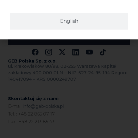
Środek odtłuszczający
Woda z mydłem
English
GEB Polska Sp.
z o.o.
ul. Krakowiaków 80/98, 02-255 Warszawa Kapitał
zakładowy 400 000 PLN – NIP: 527-24-95-194 Regon:
140417094 – KRS 0000249707
Skontaktuj się z nami
E-mail
info@geb-polska.pl
Tel. : +48 22 865 07 17
Fax : +48 22 213 85 43