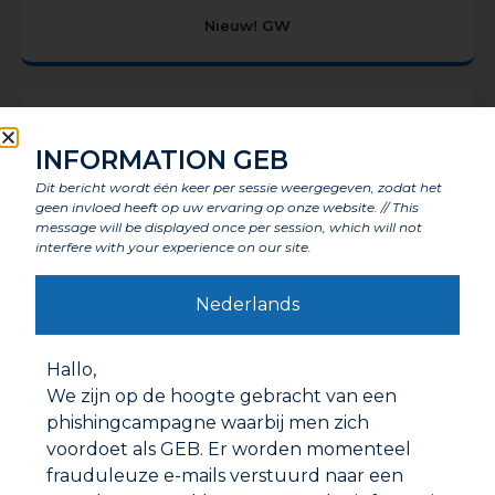
Nieuw! GW
INFORMATION GEB
Dit bericht wordt één keer per sessie weergegeven, zodat het
geen invloed heeft op uw ervaring op onze website. // This
message will be displayed once per session, which will not
interfere with your experience on our site.
Nederlands
Hallo,
OLIFAN PTFE GAS-STOOM
We zijn op de hoogte gebracht van een
phishingcampagne waarbij men zich
voordoet als GEB. Er worden momenteel
frauduleuze e-mails verstuurd naar een