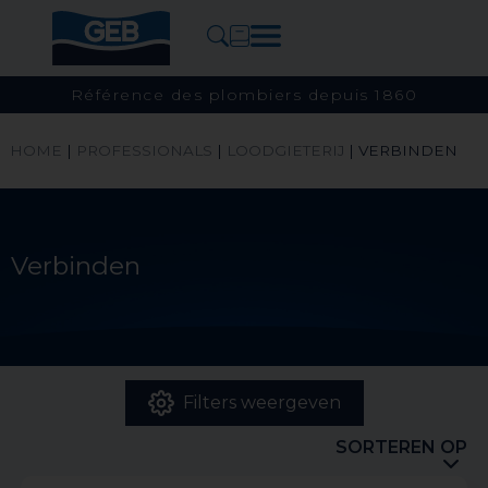
Référence des plombiers depuis 1860
HOME
|
PROFESSIONALS
|
LOODGIETERIJ
|
VERBINDEN
Verbinden
Filters weergeven
SORTEREN OP