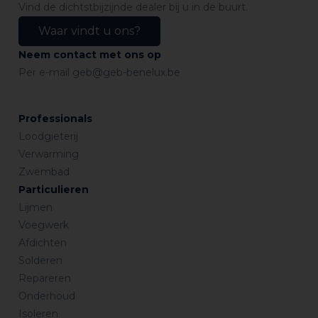
Vind de dichtstbijzijnde dealer bij u in de buurt.
Waar vindt u ons?
Neem contact met ons op
Per e-mail
geb@geb-benelux.be
Professionals
Loodgieterij
Verwarming
Zwembad
Particulieren
Lijmen
Voegwerk
Afdichten
Solderen
Repareren
Onderhoud
Isoleren