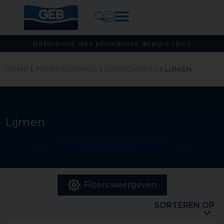
Référence des plombiers depuis 1860
HOME
|
PROFESSIONALS
|
LOODGIETERIJ
|
LIJMEN
Lijmen
Filters weergeven
SORTEREN OP