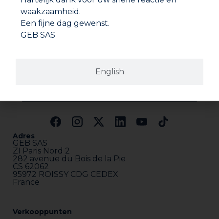
waakzaamheid.
Een fijne dag gewenst.
GEB SAS
English
Adres
GEB SAS
ZI Paris Nord 2
282 avenue du Bois de la Pie
CS 62062
95972 ROISSY CDG CEDEX
France
Verkooppunten