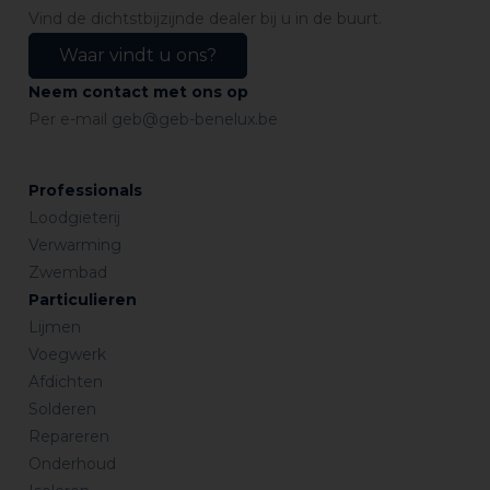
Vind de dichtstbijzijnde dealer bij u in de buurt.
Waar vindt u ons?
Neem contact met ons op
Per e-mail
geb@geb-benelux.be
Professionals
Loodgieterij
Verwarming
Zwembad
Particulieren
Lijmen
Voegwerk
Afdichten
Solderen
Repareren
Onderhoud