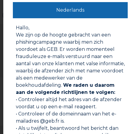
Nederlands
Waarschuwingen
Hallo,
Gebruiksaanwijzing
We zijn op de hoogte gebracht van een
Voorbereiding :
Borstel indien nodig de bevestigingen
phishingcampagne waarbij men zich
om eventuele hechtende deeltjes te verwijderen.
voordoet als GEB. Er worden momenteel
Ontvet met een oplosmiddel zoals aceton,
ethylacetaat of alcohol (vermijd vette oplosmiddelen
frauduleuze e-mails verstuurd naar een
zoals terpentine) en maak vervolgens de twee te
aantal van onze klanten met valse informatie,
monteren gedeeltes droog.
waarbij de afzender zich met name voordoet
als een medewerker van de
Documentatie om te downloaden
boekhoudafdeling.
We raden u daarom
Gebruiksaanwijzing :
Breng het product aan op de
aan de volgende richtlijnen te volgen:
eerste 4 schroefdraden van het mannelijke gedeelte
• Controleer altijd het adres van de afzender
Technische fiche
en strijk het product glad om luchtbellen te
voorkomen. Het product moet over de gehele omtrek
voordat u op een e-mail reageert.
van de bevestiging worden aangebracht. Schroef het
Veiligheidsinformatieblad
• Controleer of de domeinnaam van het e-
vrouwelijke gedeelte vast. Breng voor bevestigingen
mailadres @geb.fr is.
met een taps toelopend mannelijk gedeelte (ISO 7)
een voorspanning aan (tot 50 Nm voor een 1″
• Als u twijfelt, beantwoord het bericht dan
bevestiging en tot 100 Nm voor een 2″ bevestiging).