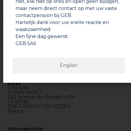
niet, klik niet op links en open geen bijlagen,
Zorg ervoor dat er minimaal 4 draden aangrijpen. Veeg
maar neem direct contact op met uw vaste
overtollig product weg. Laat de benodigde tijd
contactpersoon bij GEB.
polymeriseren: Afhankelijk van de toegepaste druk 15
minuten tot 2 uur.
Hartelijk dank voor uw snelle reactie en
waakzaamheid.
Een fijne dag gewenst.
GEB SAS
English
Adres
GEB SAS
ZI Paris Nord 2
282 avenue du Bois de la Pie
CS 62062
95972 ROISSY CDG CEDEX
France
Verkooppunten