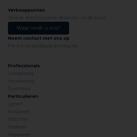
Verkooppunten
Vind de dichtstbijzijnde dealer bij u in de buurt.
Waar vindt u ons?
Neem contact met ons op
Per e-mail
geb@geb-benelux.be
Professionals
Loodgieterij
Verwarming
Zwembad
Particulieren
Lijmen
Voegwerk
Afdichten
Solderen
Repareren