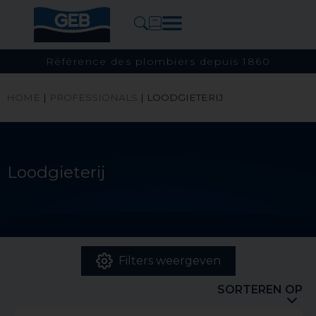
Référence des plombiers depuis 1860
HOME
|
PROFESSIONALS
|
LOODGIETERIJ
Loodgieterij
Filters weergeven
SORTEREN OP