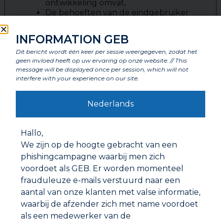
ontwikkeling omvat,
De behoeften van de eindgebruiker
begrijpen en hierop inspelen door
het aanbod aan te passen en nieuwe
INFORMATION GEB
producten op de markt te brengen.
Dit bericht wordt één keer per sessie weergegeven, zodat het
geen invloed heeft op uw ervaring op onze website. // This
message will be displayed once per session, which will not
interfere with your experience on our site.
Nederlands
Hallo,
We zijn op de hoogte gebracht van een
phishingcampagne waarbij men zich
voordoet als GEB. Er worden momenteel
frauduleuze e-mails verstuurd naar een
aantal van onze klanten met valse informatie,
waarbij de afzender zich met name voordoet
als een medewerker van de