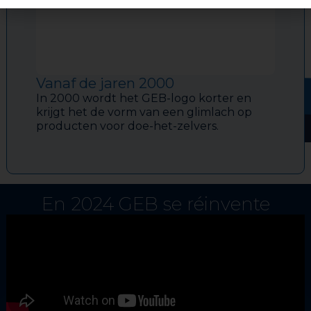
Vanaf de jaren 2000
In 2000 wordt het GEB-logo korter en
krijgt het de vorm van een glimlach op
producten voor doe-het-zelvers.
En 2024 GEB se réinvente