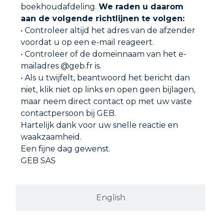
boekhoudafdeling.
We raden u daarom
aan de volgende richtlijnen te volgen:
• Controleer altijd het adres van de afzender
Vanaf de jaren 80
voordat u op een e-mail reageert.
In 1981 werd het GEB-logo geïntroduceerd,
• Controleer of de domeinnaam van het e-
dat te vinden is op producten voor
mailadres @geb.fr is.
loodgieters en verwarmingsinstallateurs.
• Als u twijfelt, beantwoord het bericht dan
niet, klik niet op links en open geen bijlagen,
maar neem direct contact op met uw vaste
contactpersoon bij GEB.
Hartelijk dank voor uw snelle reactie en
waakzaamheid.
Een fijne dag gewenst.
GEB SAS
English