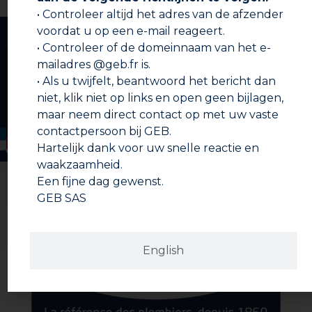
Breng het verbindingsstuk aan en schroef vast.
• Controleer altijd het adres van de afzender
Draai het verbindingsstuk met een sleutel vast. Een
voordat u op een e-mail reageert.
Presentatievideo
herpositionering van maximaal 1/8e winding is
• Controleer of de domeinnaam van het e-
mogelijk.
mailadres @geb.fr is.
Druk toepassen direct weer mogelijk.
• Als u twijfelt, beantwoord het bericht dan
niet, klik niet op links en open geen bijlagen,
maar neem direct contact op met uw vaste
contactpersoon bij GEB.
Hartelijk dank voor uw snelle reactie en
waakzaamheid.
Een fijne dag gewenst.
GEB SAS
English