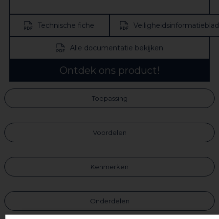
Technische fiche
Veiligheidsinformatieblad
Alle documentatie bekijken
Ontdek ons product!
Toepassing
Voordelen
Kenmerken
Onderdelen