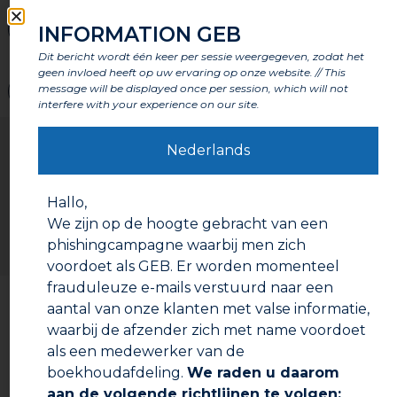
INFORMATION GEB
Labels en certificeringen
Dit bericht wordt één keer per sessie weergegeven, zodat het
geen invloed heeft op uw ervaring op onze website. // This
message will be displayed once per session, which will not
Waarschuwingen
interfere with your experience on our site.
Gebruiksaanwijzing
Nederlands
Voorbereiding:
Oppervlakken reinigen en ontvetten indien nodig.
Hallo,
Indien nodig de verbindingen opruwen met een
We zijn op de hoogte gebracht van een
zaagblad of een vijl voor een betere hechting van
phishingcampagne waarbij men zich
het product op de draad.
voordoet als GEB. Er worden momenteel
Gebruiksinstructie:
frauduleuze e-mails verstuurd naar een
Documentatie om te downloaden
Koord licht aanspannen en om einde verbinding
aantal van onze klanten met valse informatie,
wikkelen, in de richting van de schroefdraad. Het is
waarbij de afzender zich met name voordoet
niet nodig om de groef van de schroefdraden te
Technische fiche
als een medewerker van de
volgen.
boekhoudafdeling.
We raden u daarom
Aanbevolen aantal wikkelingen uitvoeren en draad
Veiligheidsinformatieblad
afknippen.
aan de volgende richtlijnen te volgen: