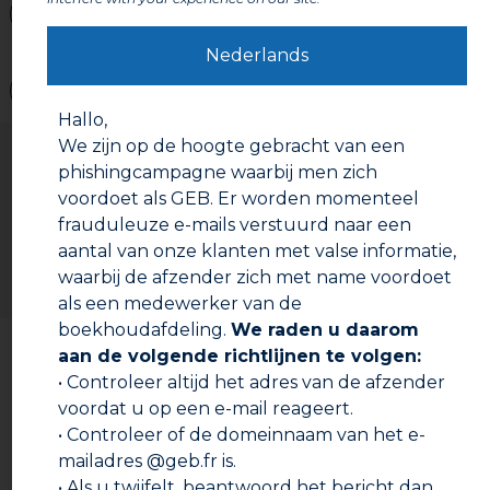
Labels en certificeringen
Nederlands
Waarschuwingen
Hallo,
Gebruiksaanwijzing
We zijn op de hoogte gebracht van een
phishingcampagne waarbij men zich
Voorbereiding:
voordoet als GEB. Er worden momenteel
De aansluitingen moeten schoon, droog en ontvet
frauduleuze e-mails verstuurd naar een
zijn.
aantal van onze klanten met valse informatie,
Gebruiksaanwijzing:
waarbij de afzender zich met name voordoet
Breng op de mannelijke en vrouwelijke aansluiting
als een medewerker van de
de voegkit aan die het best past bij de
boekhoudafdeling.
We raden u daarom
Documentatie om te downloaden
gebruiksomstandigheden (aard en temperatuur van
aan de volgende richtlijnen te volgen:
de vloeistof, aard van de aansluiting, staat van de
• Controleer altijd het adres van de afzender
schroefdraden).
Technische fiche
voordat u op een e-mail reageert.
Wikkel het vlas rond de mannelijke aansluiting in de
richting van de schroefdraad en strijk glad.
• Controleer of de domeinnaam van het e-
Veiligheidsinformatieblad
Zet aan elkaar en schroef stevig aan (> 50 N.m).
mailadres @geb.fr is.
• Als u twijfelt, beantwoord het bericht dan
Verbruik: