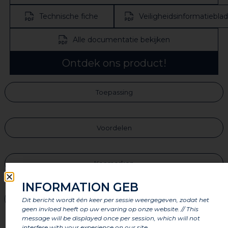
Technische fiche
Veiligheidsinformatieblad
Alle documentatie bekijken
Ontdek ons product!
Toepassing
Voordelen
Kenmerken
INFORMATION GEB
Onderdelen
Dit bericht wordt één keer per sessie weergegeven, zodat het
geen invloed heeft op uw ervaring op onze website. // This
message will be displayed once per session, which will not
interfere with your experience on our site.