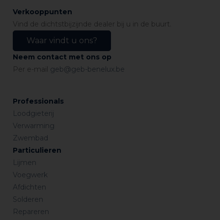
Verkooppunten
Vind de dichtstbijzijnde dealer bij u in de buurt.
Waar vindt u ons?
Neem contact met ons op
Per e-mail
geb@geb-benelux.be
Professionals
Loodgieterij
Verwarming
Zwembad
Particulieren
Lijmen
Voegwerk
Afdichten
Solderen
Repareren