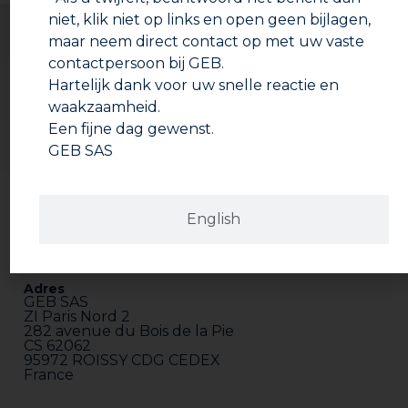
niet, klik niet op links en open geen bijlagen,
Afhankelijk van de staat van de schroefdraad.
maar neem direct contact op met uw vaste
Zorg dat het vlas gelijkmatig over de schroefdraad
contactpersoon bij GEB.
verdeeld wordt bij het omwikkelen.
Hartelijk dank voor uw snelle reactie en
waakzaamheid.
Een fijne dag gewenst.
GEB SAS
English
Adres
GEB SAS
ZI Paris Nord 2
282 avenue du Bois de la Pie
CS 62062
95972 ROISSY CDG CEDEX
France