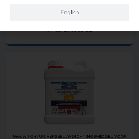
English
KATOENEN GIPSBAND
Nieuw ! G41 UNIVERSEEL AFDICHTINGSMIDDEL VOOR