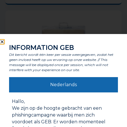
INFORMATION GEB
Dit bericht wordt één keer per sessie weergegeven, zodat het
geen invloed heeft op uw ervaring op onze website. // This
message will be displayed once per session, which will not
interfere with your experience on our site.
Nederlands
ISOLATIEPLAAT
Hallo,
We zijn op de hoogte gebracht van een
phishingcampagne waarbij men zich
voordoet als GEB. Er worden momenteel