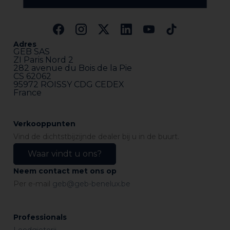
Adres
GEB SAS
ZI Paris Nord 2
282 avenue du Bois de la Pie
CS 62062
95972 ROISSY CDG CEDEX
France
Verkooppunten
Vind de dichtstbijzijnde dealer bij u in de buurt.
Waar vindt u ons?
Neem contact met ons op
Per e-mail
geb@geb-benelux.be
Professionals
Loodgieterij