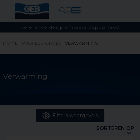
Référence des plombiers depuis 1860
HOME
|
PROFESSIONALS
|
VERWARMING
Verwarming
Filters weergeven
SORTEREN OP