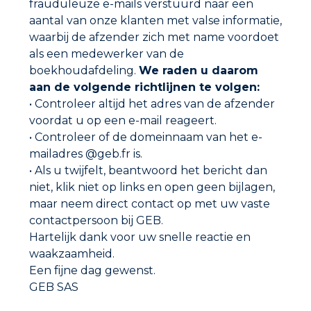
frauduleuze e-mails verstuurd naar een
aantal van onze klanten met valse informatie,
waarbij de afzender zich met name voordoet
als een medewerker van de
boekhoudafdeling.
We raden u daarom
aan de volgende richtlijnen te volgen:
• Controleer altijd het adres van de afzender
voordat u op een e-mail reageert.
• Controleer of de domeinnaam van het e-
ISOLATIEPLAAT tweezijdig aluminium
mailadres @geb.fr is.
• Als u twijfelt, beantwoord het bericht dan
niet, klik niet op links en open geen bijlagen,
maar neem direct contact op met uw vaste
contactpersoon bij GEB.
Hartelijk dank voor uw snelle reactie en
waakzaamheid.
Een fijne dag gewenst.
GEB SAS