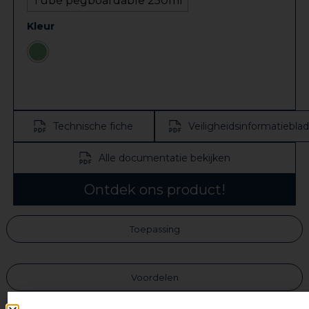
Tube pegboardable 250ml
Kleur
Technische fiche
Veiligheidsinformatieblad
Alle documentatie bekijken
Ontdek ons product!
Toepassing
Voordelen