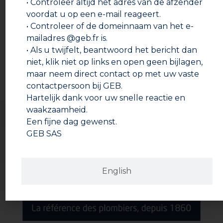
• Controleer altijd het adres van de afzender
Gebruiksinstructie:
Documentatie om te downloaden
voordat u op een e-mail reageert.
Smeer de mannelijke bevestiging in met
• Controleer of de domeinnaam van het e-
GEBATOUT2.
Technische fiche
mailadres @geb.fr is.
Omwikkel de mannelijke bevestiging in de richting
• Als u twijfelt, beantwoord het bericht dan
van de schroefdraad en strijk het koord glad.
Veiligheidsinformatieblad
niet, klik niet op links en open geen bijlagen,
Breng bovenop het vlaskoord GEBATOUT2 aan op
maar neem direct contact op met uw vaste
de mannelijke bevestiging.
Drinkwatergoedkeuringscertificaat
contactpersoon bij GEB.
Monteer en zet stevig vast.
Hartelijk dank voor uw snelle reactie en
Verbruik:
waakzaamheid.
Afhankelijk van de eventuele speling tussen de
Een fijne dag gewenst.
schroefdraden.
GEB SAS
Reiniging van het materiaal:
Ketonisch oplosmiddel of ethylacetaat.
English