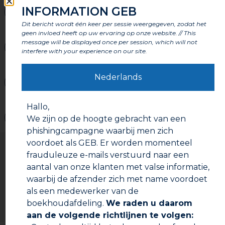
INFORMATION GEB
Kenmerken
Dit bericht wordt één keer per sessie weergegeven, zodat het
geen invloed heeft op uw ervaring op onze website. // This
message will be displayed once per session, which will not
Onderdelen
interfere with your experience on our site.
Nederlands
Labels en certificeringen
Hallo,
Waarschuwingen
We zijn op de hoogte gebracht van een
phishingcampagne waarbij men zich
Gebruiksaanwijzing
voordoet als GEB. Er worden momenteel
frauduleuze e-mails verstuurd naar een
Voorbereiding:
aantal van onze klanten met valse informatie,
Eventueel kunt u een zaagblad gebruiken om de
waarbij de afzender zich met name voordoet
schroefdraden in te kerven en zo een betere
als een medewerker van de
hechting van het koord te verkrijgen.
boekhoudafdeling.
We raden u daarom
De bevestigingen moeten schoon, droog en ontvet
aan de volgende richtlijnen te volgen:
zijn.