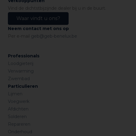
Verkooppunten
Vind de dichtstbijzijnde dealer bij u in de buurt.
Waar vindt u ons?
Neem contact met ons op
Per e-mail
geb@geb-benelux.be
Professionals
Loodgieterij
Verwarming
Zwembad
Particulieren
Lijmen
Voegwerk
Afdichten
Solderen
Repareren
Onderhoud