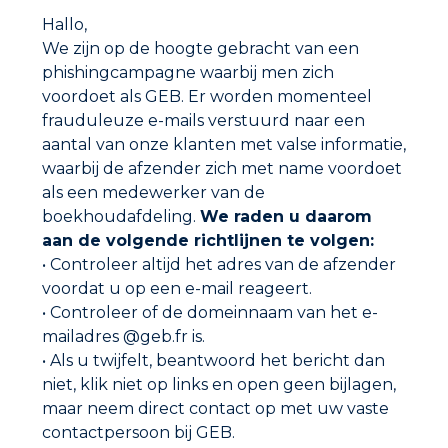
Hallo,
OLIFAN PTFE GAS-STOOM
We zijn op de hoogte gebracht van een
phishingcampagne waarbij men zich
voordoet als GEB. Er worden momenteel
frauduleuze e-mails verstuurd naar een
aantal van onze klanten met valse informatie,
waarbij de afzender zich met name voordoet
als een medewerker van de
boekhoudafdeling.
We raden u daarom
aan de volgende richtlijnen te volgen:
• Controleer altijd het adres van de afzender
voordat u op een e-mail reageert.
• Controleer of de domeinnaam van het e-
mailadres @geb.fr is.
• Als u twijfelt, beantwoord het bericht dan
VLASDRAAD
niet, klik niet op links en open geen bijlagen,
maar neem direct contact op met uw vaste
contactpersoon bij GEB.