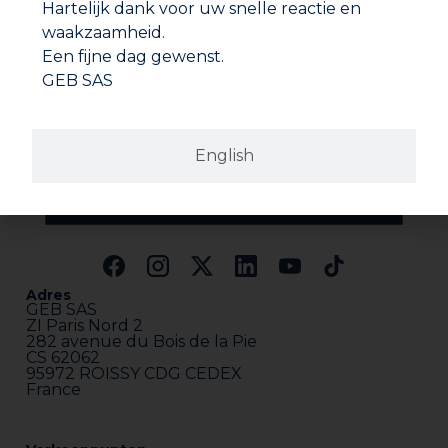
Hartelijk dank voor uw snelle reactie en
waakzaamheid.
Een fijne dag gewenst.
GEB SAS
English
Adres
GEB SAS
ZI Paris Nord 2
282 avenue du Bois de la Pie
CS 62062
95972 ROISSY CDG CEDEX
France