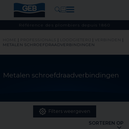
Référence des plombiers depuis 1860
HOME
|
PROFESSIONALS
|
LOODGIETERIJ
|
VERBINDEN
|
METALEN SCHROEFDRAADVERBINDINGEN
Metalen schroefdraadverbindingen
Filters weergeven
SORTEREN OP