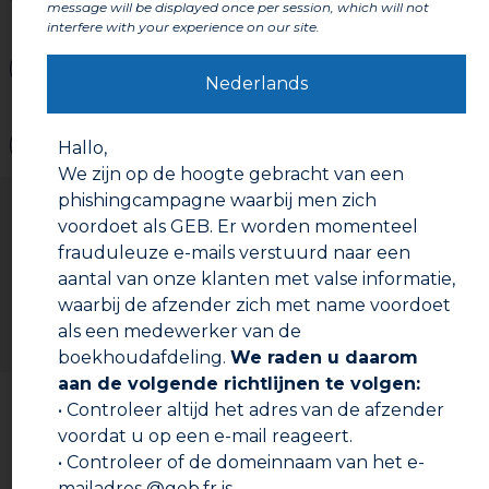
message will be displayed once per session, which will not
interfere with your experience on our site.
Labels en certificeringen
Nederlands
Waarschuwingen
Hallo,
We zijn op de hoogte gebracht van een
Gebruiksaanwijzing
phishingcampagne waarbij men zich
voordoet als GEB. Er worden momenteel
Voorbereiding :
Controleer of het uiteinde van de mannelijke kant van
frauduleuze e-mails verstuurd naar een
de leiding of aansluiting is afgekant. In gevallen waarbij
aantal van onze klanten met valse informatie,
de leiding ter plaatse is afgezaagd moet u de leiding
waarbij de afzender zich met name voordoet
met een vijl of op andere wijze afkanten om hetzelfde
als een medewerker van de
profiel terug te krijgen. Om de mannelijke kant volledig
in het inschuifstuk te kunnen schuiven moet u het
boekhoudafdeling.
We raden u daarom
inschuifstuk meten en de afstand met vet krijt of een
aan de volgende richtlijnen te volgen:
Documentatie om te downloaden
stift markeren op het mannelijke deel van de leiding of
• Controleer altijd het adres van de afzender
de aansluiting. Om de onderdelen op te ruwen, het
voordat u op een e-mail reageert.
glanzende deel te verwijderen, schuurt u de aan elkaar
Technische fiche
te bevestigen delen rondom met een draaiende
• Controleer of de domeinnaam van het e-
beweging met fijn schuurpapier: gebruik van een vijl,
mailadres @geb.fr is.