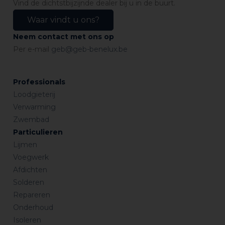
Vind de dichtstbijzijnde dealer bij u in de buurt.
Waar vindt u ons?
Neem contact met ons op
Per e-mail
geb@geb-benelux.be
Professionals
Loodgieterij
Verwarming
Zwembad
Particulieren
Lijmen
Voegwerk
Afdichten
Solderen
Repareren
Onderhoud
Isoleren