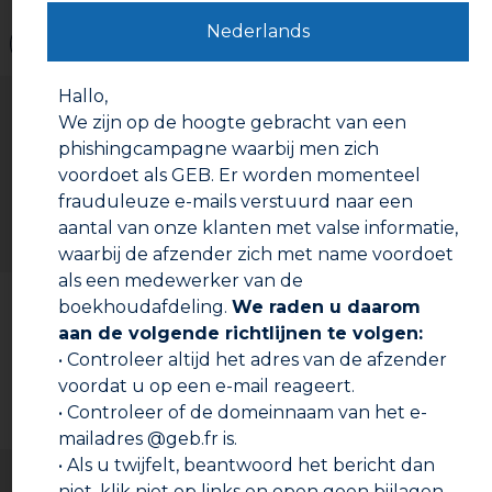
Nederlands
Waarschuwingen
Hallo,
Gebruiksaanwijzing
We zijn op de hoogte gebracht van een
Voorbereiding:
phishingcampagne waarbij men zich
Verwijder, indien nodig, de oude voeg en lijm- of
voordoet als GEB. Er worden momenteel
siliconenrestanten, maak goed schoon.
frauduleuze e-mails verstuurd naar een
Meet de deur, meet de binnenkant van de douche.
aantal van onze klanten met valse informatie,
Markeer de afmeting op de voeg, snijd het harde
waarbij de afzender zich met name voordoet
deel door met een cutter of fijne zaag, en het
als een medewerker van de
soepele deel met een schaar of cutter.
Documentatie om te downloaden
boekhoudafdeling.
We raden u daarom
Gebruiksinstructie:
aan de volgende richtlijnen te volgen:
Deuren van 6 tot 8mm: Clip of schuif de strip langs
Technische fiche
• Controleer altijd het adres van de afzender
de deur tot hij in de gewenste positie is gebracht
voordat u op een e-mail reageert.
waarbij u rekening houdt met de richting van de
Veiligheidsinformatieblad
• Controleer of de domeinnaam van het e-
magneet ten opzichte van de binnenkant van de
douche.
mailadres @geb.fr is.
Herhaal de procedure voor de tweede deur.
• Als u twijfelt, beantwoord het bericht dan
Deuren van 5mm: Breng eerste Silicone tous
niet, klik niet op links en open geen bijlagen,