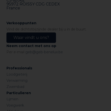
CS 62062
95972 ROISSY CDG CEDEX
France
Verkooppunten
Vind de dichtstbijzijnde dealer bij u in de buurt.
Waar vindt u ons?
Neem contact met ons op
Per e-mail
geb@geb-benelux.be
Professionals
Loodgieterij
Verwarming
Zwembad
Particulieren
Lijmen
Voegwerk