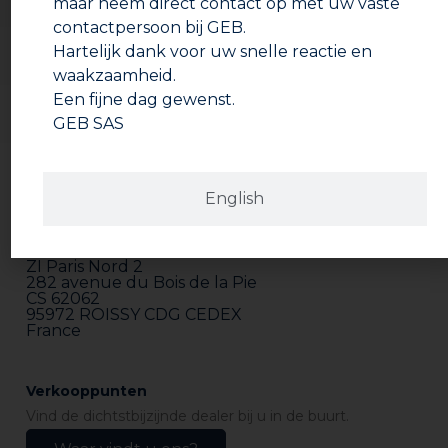
maar neem direct contact op met uw vaste
contactpersoon bij GEB.
Hartelijk dank voor uw snelle reactie en
waakzaamheid.
Een fijne dag gewenst.
GEB SAS
English
Adres
GEB SAS
ZI Paris Nord 2
282 avenue du Bois de la Pie
CS 62062
95972 ROISSY CDG CEDEX
France
Verkooppunten
Vind de dichtstbijzijnde dealer bij u in de buurt.