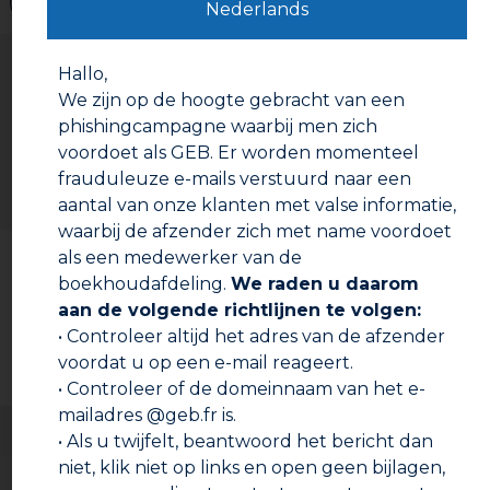
Waarschuwingen
Nederlands
Gebruiksaanwijzing
Hallo,
Voorbereiding:
We zijn op de hoogte gebracht van een
phishingcampagne waarbij men zich
Plooi het linnen op de plaats waar u wilt scheuren
en oefen druk uit met uw vingers om het scheuren
voordoet als GEB. Er worden momenteel
te vergemakkelijken.
frauduleuze e-mails verstuurd naar een
Gebruiksaanwijzing:
aantal van onze klanten met valse informatie,
waarbij de afzender zich met name voordoet
Scheur het stuk linnen af.
Documentatie om te downloaden
als een medewerker van de
Voer het gewenste werk uit.
boekhoudafdeling.
We raden u daarom
aan de volgende richtlijnen te volgen:
Technische fiche
• Controleer altijd het adres van de afzender
Veiligheidsinformatieblad
voordat u op een e-mail reageert.
• Controleer of de domeinnaam van het e-
mailadres @geb.fr is.
• Als u twijfelt, beantwoord het bericht dan
niet, klik niet op links en open geen bijlagen,