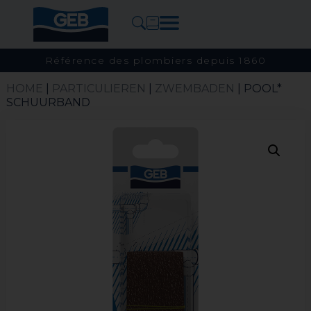
Référence des plombiers depuis 1860
HOME
|
PARTICULIEREN
|
ZWEMBADEN
| POOL*
SCHUURBAND