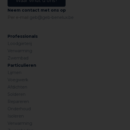
Waar vindt u ons?
Neem contact met ons op
Per e-mail
geb@geb-benelux.be
Professionals
Loodgieterij
Verwarming
Zwembad
Particulieren
Lijmen
Voegwerk
Afdichten
Solderen
Repareren
Onderhoud
Isoleren
Verwarming