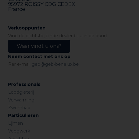
95972 ROISSY CDG CEDEX
France
Verkooppunten
Vind de dichtstbijzijnde dealer bij u in de buurt.
Waar vindt u ons?
Neem contact met ons op
Per e-mail
geb@geb-benelux.be
Professionals
Loodgieterij
Verwarming
Zwembad
Particulieren
Lijmen
Voegwerk
Afdichten