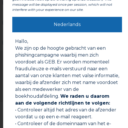
Onderdelen
message will be displayed once per session, which will not
interfere with your experience on our site.
Labels en certificeringen
Nederlands
Hallo,
Waarschuwingen
We zijn op de hoogte gebracht van een
phishingcampagne waarbij men zich
Gebruiksaanwijzing
voordoet als GEB. Er worden momenteel
Voorbereiding :
frauduleuze e-mails verstuurd naar een
De plaat kan gesneden worden met een scherp mes
aantal van onze klanten met valse informatie,
van het type cutter.
De plaat kan licht vervormen onder invloed van vocht.
waarbij de afzender zich met name voordoet
Als de plaat te vochtig wordt, kunnen de lagen van
als een medewerker van de
elkaar loskomen.
boekhoudafdeling.
We raden u daarom
aan de volgende richtlijnen te volgen:
Documentatie om te downloaden
• Controleer altijd het adres van de afzender
Gebruiksaanwijzing :
voordat u op een e-mail reageert.
Bevestig of lijm de plaat. Afhankelijk van de thermische
Technische fiche
bescherming en de ondergrond, kan het product
• Controleer of de domeinnaam van het e-