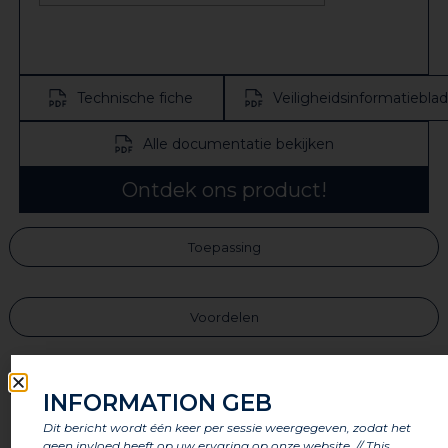
Technische fiche
Veiligheidsinformatieblad
Alle documentatie bekijken
Ontdek ons product!
Toepassing
Voordelen
Kenmerken
INFORMATION GEB
Dit bericht wordt één keer per sessie weergegeven, zodat het
geen invloed heeft op uw ervaring op onze website. // This