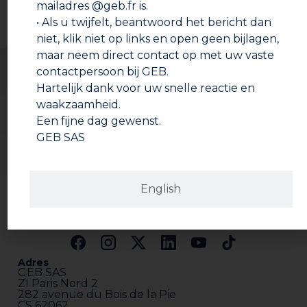
worden bevestigd met lijm of een mechanische
mailadres @geb.fr is.
bevestiging.
Veiligheidsinformatieblad
• Als u twijfelt, beantwoord het bericht dan
Houd u voor thermische bescherming van een
niet, klik niet op links en open geen bijlagen,
(inbouw) haard aan de geldende regelgeving door de
NF DTU 24.2.1, 24.2.2 en 24.2.3 te raadplegen.
maar neem direct contact op met uw vaste
contactpersoon bij GEB.
Hartelijk dank voor uw snelle reactie en
waakzaamheid.
Een fijne dag gewenst.
GEB SAS
English
Adres
GEB SAS
ZI Paris Nord 2
282 avenue du Bois de la Pie
CS 62062