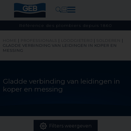
Référence des plombiers depuis 1860
HOME
|
PROFESSIONALS
|
LOODGIETERIJ
|
SOLDEREN
|
GLADDE VERBINDING VAN LEIDINGEN IN KOPER EN
MESSING
Gladde verbinding van leidingen in
koper en messing
Filters weergeven