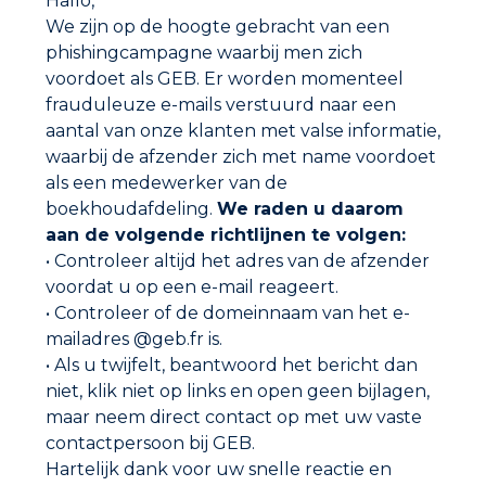
Hallo,
We zijn op de hoogte gebracht van een
phishingcampagne waarbij men zich
voordoet als GEB. Er worden momenteel
frauduleuze e-mails verstuurd naar een
aantal van onze klanten met valse informatie,
waarbij de afzender zich met name voordoet
als een medewerker van de
boekhoudafdeling.
We raden u daarom
aan de volgende richtlijnen te volgen:
• Controleer altijd het adres van de afzender
Adres
GEB SAS
voordat u op een e-mail reageert.
ZI Paris Nord 2
• Controleer of de domeinnaam van het e-
282 avenue du Bois de la Pie
CS 62062
mailadres @geb.fr is.
95972 ROISSY CDG CEDEX
• Als u twijfelt, beantwoord het bericht dan
France
niet, klik niet op links en open geen bijlagen,
maar neem direct contact op met uw vaste
Verkooppunten
contactpersoon bij GEB.
Vind de dichtstbijzijnde dealer bij u in de buurt.
Hartelijk dank voor uw snelle reactie en