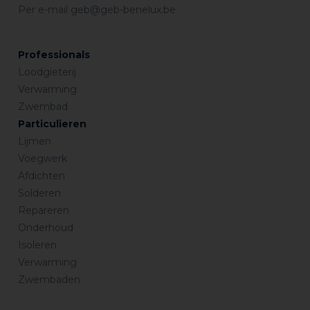
Per e-mail
geb@geb-benelux.be
Professionals
Loodgieterij
Verwarming
Zwembad
Particulieren
Lijmen
Voegwerk
Afdichten
Solderen
Repareren
Onderhoud
Isoleren
Verwarming
Zwembaden