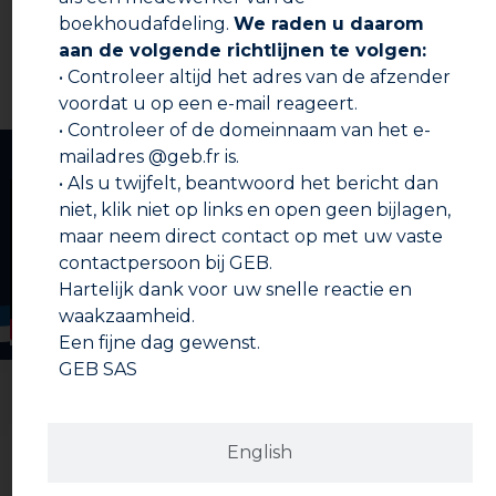
alvorens het product aan te brengen.
boekhoudafdeling.
We raden u daarom
Technische fiche
Gebruiksinstructie
aan de volgende richtlijnen te volgen:
• De hars RONDOM worden aangebracht op de
• Controleer altijd het adres van de afzender
oppervlaktes van de in elkaar te zetten mannelijke EN
Veiligheidsinformatieblad
vrouwelijke delen. Voor de persfittingen: het product
voordat u op een e-mail reageert.
aanbrengen zonder de voeg te verwijderen.
• Controleer of de domeinnaam van het e-
• De mannelijke en vrouwelijke delen zonder te draaien
Presentatievideo
mailadres @geb.fr is.
in elkaar schuiven.
• Als u twijfelt, beantwoord het bericht dan
• Overtollig product afvegen met een schone doek
(het product droogt niet aan de lucht).
niet, klik niet op links en open geen bijlagen,
• Na de laatste verbindingen 15 minuten wachten (voor
maar neem direct contact op met uw vaste
verbindingen met een diameter t/m 16 mm) of 1 uur
contactpersoon bij GEB.
(voor verbindingen van 18 tot 28 mm) of 1,5 uur (voor
Hartelijk dank voor uw snelle reactie en
verbindingen van 28 tot 35 mm) alvorens het
watercircuit weer in te schakelen.
waakzaamheid.
• Leidingnetwerken voor menselijke consumptie het
Een fijne dag gewenst.
systeem minstens 30 minuten doorspoelen alvorens
GEB SAS
het weer in gebruik te nemen.
English