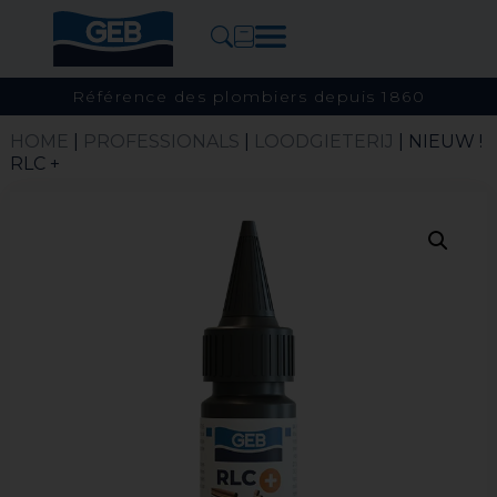
Référence des plombiers depuis 1860
HOME
|
PROFESSIONALS
|
LOODGIETERIJ
| NIEUW !
RLC +