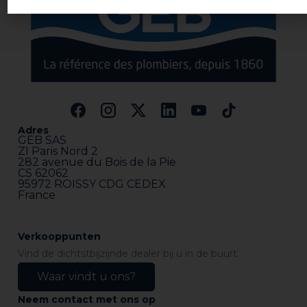
Adres
GEB SAS
ZI Paris Nord 2
282 avenue du Bois de la Pie
CS 62062
95972 ROISSY CDG CEDEX
France
Verkooppunten
Vind de dichtstbijzijnde dealer bij u in de buurt.
Waar vindt u ons?
Neem contact met ons op