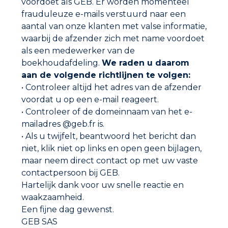
voordoet als GEB. Er worden momenteel
frauduleuze e-mails verstuurd naar een
aantal van onze klanten met valse informatie,
waarbij de afzender zich met name voordoet
als een medewerker van de
MAGNEETPROFIEL 2x2M
boekhoudafdeling.
We raden u daarom
aan de volgende richtlijnen te volgen:
• Controleer altijd het adres van de afzender
voordat u op een e-mail reageert.
• Controleer of de domeinnaam van het e-
mailadres @geb.fr is.
• Als u twijfelt, beantwoord het bericht dan
niet, klik niet op links en open geen bijlagen,
maar neem direct contact op met uw vaste
contactpersoon bij GEB.
Hartelijk dank voor uw snelle reactie en
waakzaamheid.
Een fijne dag gewenst.
GEB SAS
MASTIC VOOR AFDICHTRINGEN