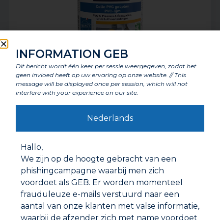
INFORMATION GEB
Dit bericht wordt één keer per sessie weergegeven, zodat het
PVC-LIJM GEL PLUS
geen invloed heeft op uw ervaring op onze website. // This
message will be displayed once per session, which will not
interfere with your experience on our site.
Nederlands
Hallo,
We zijn op de hoogte gebracht van een
phishingcampagne waarbij men zich
voordoet als GEB. Er worden momenteel
frauduleuze e-mails verstuurd naar een
aantal van onze klanten met valse informatie,
waarbij de afzender zich met name voordoet