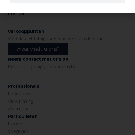
CS 62062
95972 ROISSY CDG CEDEX
France
Verkooppunten
Vind de dichtstbijzijnde dealer bij u in de buurt.
Waar vindt u ons?
Neem contact met ons op
Per e-mail
geb@geb-benelux.be
Professionals
Loodgieterij
Verwarming
Zwembad
Particulieren
Lijmen
Voegwerk