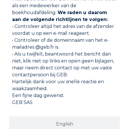
als een medewerker van de
SCHUURBAND
boekhoudafdeling.
We raden u daarom
aan de volgende richtlijnen te volgen:
• Controleer altijd het adres van de afzender
voordat u op een e-mail reageert.
• Controleer of de domeinnaam van het e-
mailadres @geb.fr is.
• Als u twijfelt, beantwoord het bericht dan
niet, klik niet op links en open geen bijlagen,
maar neem direct contact op met uw vaste
contactpersoon bij GEB.
Hartelijk dank voor uw snelle reactie en
waakzaamheid.
Een fijne dag gewenst.
GEB SAS
Adres
GEB SAS
ZI Paris Nord 2
English
282 avenue du Bois de la Pie