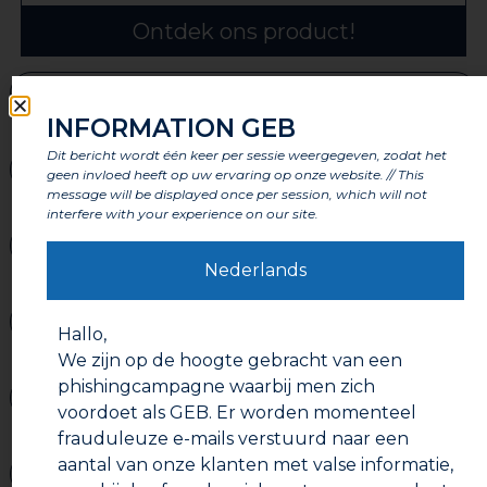
Ontdek ons product!
Toepassing
INFORMATION GEB
Dit bericht wordt één keer per sessie weergegeven, zodat het
Voordelen
geen invloed heeft op uw ervaring op onze website. // This
message will be displayed once per session, which will not
interfere with your experience on our site.
Kenmerken
Nederlands
Onderdelen
Hallo,
We zijn op de hoogte gebracht van een
phishingcampagne waarbij men zich
Labels en certificeringen
voordoet als GEB. Er worden momenteel
frauduleuze e-mails verstuurd naar een
aantal van onze klanten met valse informatie,
Waarschuwingen