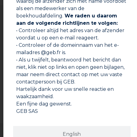
waarbij de afzender zich met name voordoet
als een medewerker van de
Gebruiksaanwijzing
boekhoudafdeling.
We raden u daarom
De verbindingen die worden gerealiseerd met het
aan de volgende richtlijnen te volgen:
hechtmiddel dienen te worden uitgevoerd onder de
• Controleer altijd het adres van de afzender
volgende omstandigheden: (Uittreksel uit DTU 60-31,
voordat u op een e-mail reageert.
-32, -33 CH 3.21). De temperatuur bij verwerking dient
tussen +5°C en +35°C te zijn.
• Controleer of de domeinnaam van het e-
mailadres @geb.fr is.
Voorbereiding:
• Als u twijfelt, beantwoord het bericht dan
Controleer of het uiteinde van de mannelijke kant
Documentatie om te downloaden
niet, klik niet op links en open geen bijlagen,
van de leiding of het verbindingsstuk is afgekant. In
maar neem direct contact op met uw vaste
het geval dat een leiding ter plaatse is afgezaagd,
contactpersoon bij GEB.
Technische fiche
moet de leiding met een vijl of op andere wijze
worden afgekant om hetzelfde profiel te verkrijgen.
Hartelijk dank voor uw snelle reactie en
Om de mannelijke kant volledig in het inschuifstuk
waakzaamheid.
Veiligheidsinformatieblad
te kunnen schuiven, moet het inschuifstuk worden
Een fijne dag gewenst.
gemeten en de afstand met zacht potlood of een
Drinkwatergoedkeuringscertificaat
GEB SAS
stift worden gemarkeerd op het mannelijke deel
van de leiding of het verbindingsstuk.
Gebruik fijn schuurpapier om met een
ronddraaiende beweging de laag van het oppervlak
English