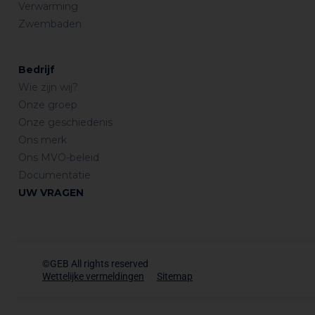
10 minuten in acht nemen alvorens het samenstel te
Verwarming
hanteren, om onderlinge verplaatsing van de
Zwembaden
onderdelen te vermijden.
Bedrijf
Wie zijn wij?
Onze groep
Onze geschiedenis
Ons merk
Ons MVO-beleid
Documentatie
UW VRAGEN
©GEB All rights reserved
Wettelijke vermeldingen
Sitemap